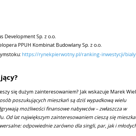
s Development Sp. z o.o.
elopera PPUH Kombinat Budowlany Sp. z o.o.
łymstoku:
https://rynekpierwotny.pl/ranking-inwestycji/bial
jący?
cieszy się dużym zainteresowaniem? Jak wskazuje Marek Wie
 osób poszukujących mieszkań są dziś wypadkową wielu
dgrywają możliwości finansowe nabywców – zwłaszcza w
alu. Od lat największym zainteresowaniem cieszą się mieszka
ersalne: odpowiednie zarówno dla singli, par, jak i młodyc