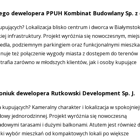
kiego dewelopera PPUH Kombinat Budowlany Sp. z 
upujących? Lokalizacja blisko centrum i dworca w Białymstok
skiej infrastruktury. Projekt wyróżnia się nowoczesnym, miej
siedla, podziemnym parkingiem oraz funkcjonalnymi mieszk
nuje też połączenie wygody miasta z dostępem do terenów
 trafia zarówno w młodszych klientów, jak i osoby kupujące
toniuk dewelopera Rutkowski Development Sp. J.
a kupujących? Kameralny charakter i lokalizacja w spokojniej
udowy jednorodzinnej. Projekt wyróżnia się nowoczesną
adowymi tarasami i dużymi balkonami. Atutem jest również 
oki wybór mieszkań od kompaktowych lokali po większe