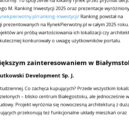
formy. To spojrzenie na lokalny rynek przez pryzmat decyzj
nego M. Ranking Inwestycji 2025 oraz prezentacje wyróżnion
rynekpierwotny.pl/ranking-inwestycji/
Ranking powstał na
ycji prezentowanych na RynekPierwotny.pl w całym 2025 roku.
jektów ani próbą wartościowania ich lokalizacji czy architek
jskuteczniej konkurowały o uwagę użytkowników portalu.
jwiększym zainteresowaniem w Białymst
Rutkowski Development Sp. J.
. Studziennej. Co zachęca kupujących? Przede wszystkim lokali
zielonych – blisko centrum Białegostoku, ale jednocześnie 
budowy. Projekt wyróżnia się nowoczesną architekturą z duż
upujących przekonują też funkcjonalne układy mieszkań oraz