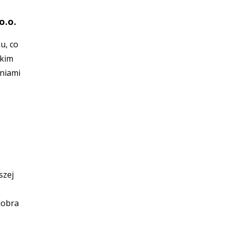
o.o.
u, co
skim
aniami
szej
dobra