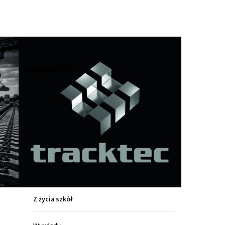
hare
Kategorie
Z życia miasta
Sport
Kultura
Wiadomości z regionu
Z życia szkół