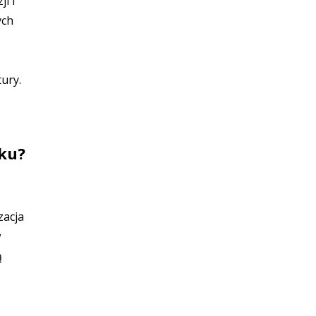
i i
ych
tury.
oku?
zacja
w
ą