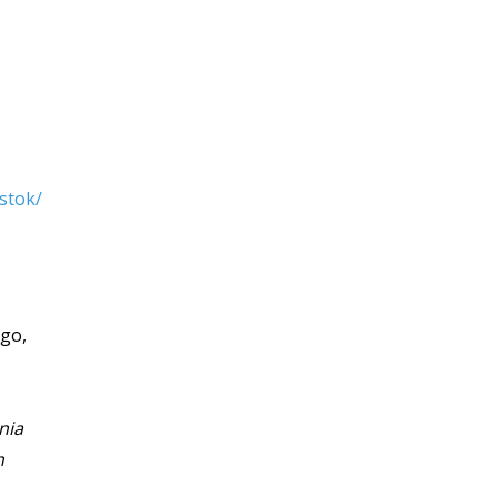
ystok/
lgo,
nia
h