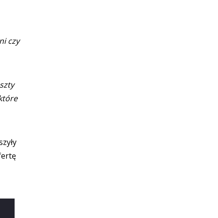
ni czy
szty
które
szyły
fertę