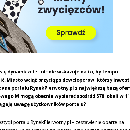
ię dynamicznie i nic nie wskazuje na to, by tempo
ić. Miasto wciąż przyciąga deweloperów, którzy inwest
ane portalu RynekPierwotny.pl z największą bazą ofer
ego M mogą obecnie wybierać spośród 578 lokali w 11
yciągają uwagę użytkowników portalu?
tycji portalu RynekPierwotny.pl – zestawienie oparte na