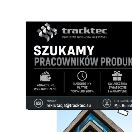
Strona główna
/
Wiadomości
/
Wiadomości z regionu
/
Ra
Ścieżka
nawigacyjna
/
WIADOMOŚCI Z REGIONU
11/05/2026
0 Komentarzy
Ranking Inwestycji 2025 w Białymstoku 