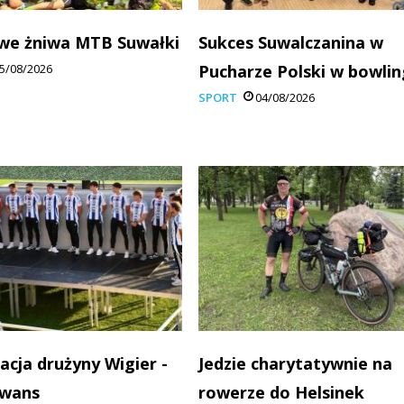
we żniwa MTB Suwałki
Sukces Suwalczanina w
5/08/2026
Pucharze Polski w bowli
SPORT
04/08/2026
acja drużyny Wigier -
Jedzie charytatywnie na
awans
rowerze do Helsinek