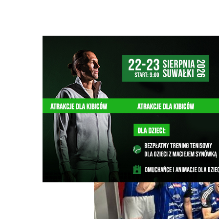
Strona główna
/
Wiadomości
/
Sport
/
Wigry z awansem do
Ścieżka
nawigacyjna
/
SPORT
07/05/2026
0 Komentarzy
Wigry z awansem do finału Podlaskiego 