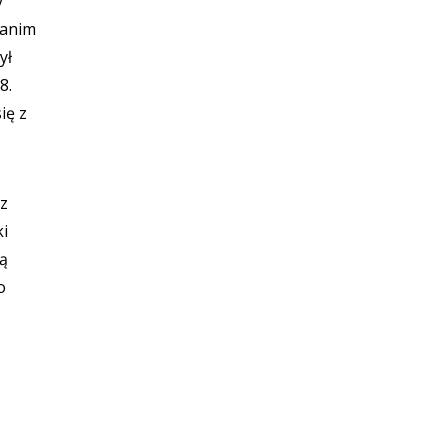
y
Zanim
ył
8.
ię z
 z
ki
ną
o