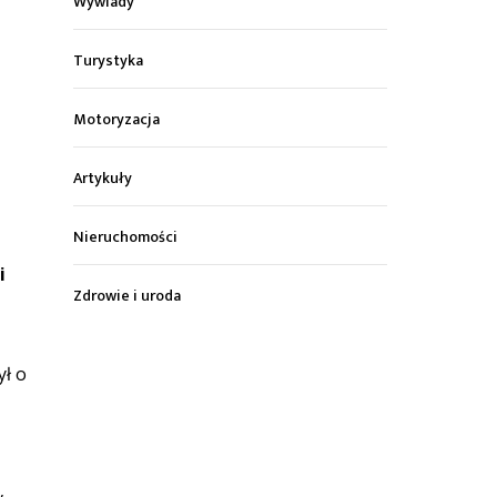
Wywiady
Turystyka
Motoryzacja
Artykuły
Nieruchomości
i
Zdrowie i uroda
ył o