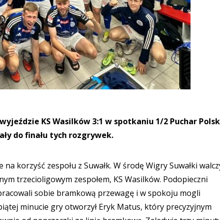
 wyjeździe KS Wasilków 3:1 w spotkaniu 1/2 Puchar Polsk
ły do finału tych rozgrywek.
 na korzyść zespołu z Suwałk. W środę Wigry Suwałki walcz
nnym trzecioligowym zespołem, KS Wasilków. Podopieczni
racowali sobie bramkową przewagę i w spokoju mogli
iątej minucie gry otworzył Eryk Matus, który precyzyjnym