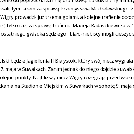
townie od poprzeczki za linię bramkową. Zaledwie trzy minut
 rywali, tym razem za sprawą Przemysława Modzelewskiego. 
Wigry prowadził już trzema golami, a kolejne trafienie dołoż
eć tylko raz, za sprawą trafienia Macieja Radaszkiewicza w 1
 ostatniego gwizdka sędziego i biało-niebiscy mogli cieszyć s
ki będzie Jagiellonia II Białystok, który swój mecz wygrała
27. maja w Suwałkach. Zanim jednak do niego dojdzie suwals
kolejne punkty. Najbliższy mecz Wigry rozegrają przed włas
kania na Stadionie Miejskim w Suwałkach w sobotę 9. maja 