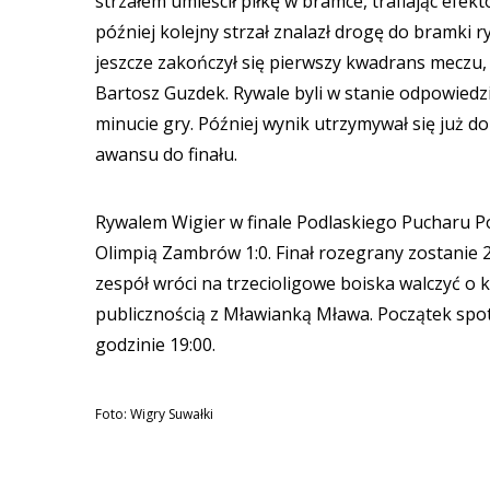
strzałem umieścił piłkę w bramce, trafiając efek
później kolejny strzał znalazł drogę do bramki
jeszcze zakończył się pierwszy kwadrans meczu, 
Bartosz Guzdek. Rywale byli w stanie odpowiedzi
minucie gry. Później wynik utrzymywał się już do
awansu do finału.
Rywalem Wigier w finale Podlaskiego Pucharu Pols
Olimpią Zambrów 1:0. Finał rozegrany zostanie 
zespół wróci na trzecioligowe boiska walczyć o 
publicznością z Mławianką Mława. Początek spot
godzinie 19:00.
Foto: Wigry Suwałki