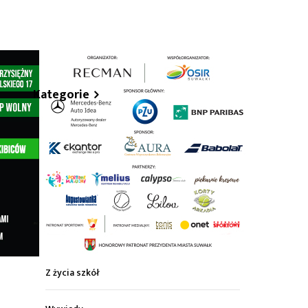
hare
Kategorie
Z życia miasta
Sport
Kultura
Wiadomości z regionu
Z życia szkół