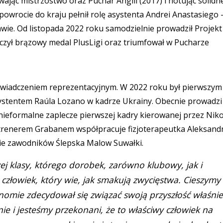
jąc mistrzostwo oraz Puchar Anglii (2017) i notując solidn
owrocie do kraju pełnił rolę asystenta Andrei Anastasiego 
wie. Od listopada 2022 roku samodzielnie prowadził Projekt
zył brązowy medal PlusLigi oraz triumfował w Pucharze
wiadczeniem reprezentacyjnym. W 2022 roku był pierwszym
systentem Raúla Lozano w kadrze Ukrainy. Obecnie prowadzi
 nieformalne zaplecze pierwszej kadry kierowanej przez Niko
i z trenerem Grabanem współpracuje fizjoterapeutka Aleksand
wie zawodników Ślepska Malow Suwałki.
ej klasy, którego dorobek, zarówno klubowy, jak i
 człowiek, który wie, jak smakują zwycięstwa. Cieszymy
enomie zdecydował się związać swoją przyszłość właśnie
e i jesteśmy przekonani, że to właściwy człowiek na