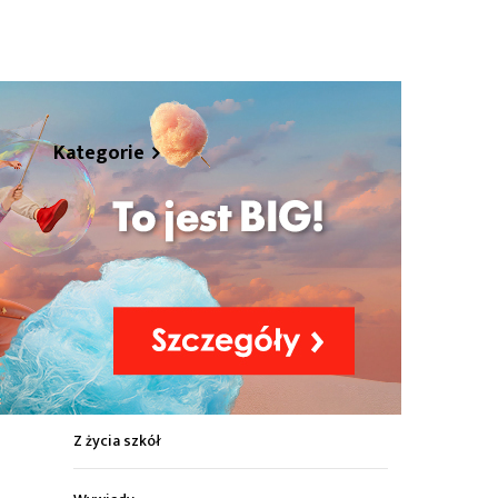
hare
Kategorie
Z życia miasta
Sport
Kultura
Wiadomości z regionu
Z życia szkół