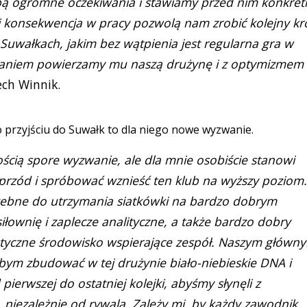
bą ogromne oczekiwania i stawiamy przed nim konkret
 i konsekwencja w pracy pozwolą nam zrobić kolejny kr
wałkach, jakim bez wątpienia jest regularna gra w
konaniem powierzamy mu naszą drużynę i z optymizmem
ech Winnik.
o przyjściu do Suwałk to dla niego nowe wyzwanie.
ścią spore wyzwanie, ale dla mnie osobiście stanowi
przód i spróbować wznieść ten klub na wyższy poziom.
ebne do utrzymania siatkówki na bardzo dobrym
siłownię i zaplecze analityczne, a także bardzo dobry
astyczne środowisko wspierające zespół. Naszym główn
ałbym zbudować w tej drużynie biało-niebieskie DNA i
ierwszej do ostatniej kolejki, abyśmy słynęli z
i, niezależnie od rywala. Zależy mi, by każdy zawodnik