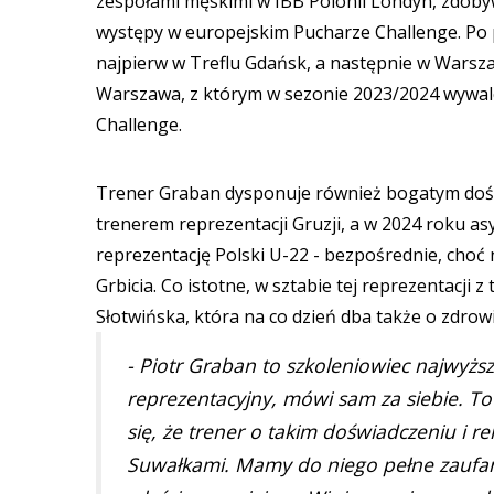
zespołami męskimi w IBB Polonii Londyn, zdobywa
występy w europejskim Pucharze Challenge. Po p
najpierw w Treflu Gdańsk, a następnie w Warsza
Warszawa, z którym w sezonie 2023/2024 wywalc
Challenge.
Trener Graban dysponuje również bogatym doś
trenerem reprezentacji Gruzji, a w 2024 roku a
reprezentację Polski U-22 - bezpośrednie, choć
Grbicia. Co istotne, w sztabie tej reprezentacj
Słotwińska, która na co dzień dba także o zdro
- Piotr Graban to szkoleniowiec najwyższ
reprezentacyjny, mówi sam za siebie. To
się, że trener o takim doświadczeniu i r
Suwałkami. Mamy do niego pełne zaufani