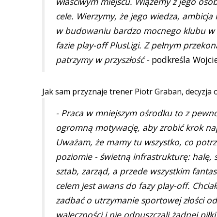
właściwym miejscu. Wiążemy z jego oso
cele. Wierzymy, że jego wiedza, ambicja
w budowaniu bardzo mocnego klubu w Su
fazie play-off PlusLigi. Z pełnym prze
patrzymy w przyszłość -
podkreśla Wojci
Jak sam przyznaje trener Piotr Graban, decyzja 
- Praca w mniejszym ośrodku to z pewno
ogromną motywację, aby zrobić krok na
Uważam, że mamy tu wszystko, co potrz
poziomie - świetną infrastrukturę: halę, 
sztab, zarząd, a przede wszystkim fant
celem jest awans do fazy play-off. Chci
zadbać o utrzymanie sportowej złości od p
waleczności i nie odpuszczali żadnej piłk