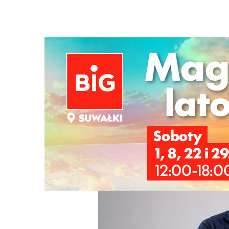
Strona główna
/
Wiadomości
/
Sport
/
Piotr Graban zosta
Ścieżka
nawigacyjna
/
SPORT
04/06/2026
1 Komentarzy
Piotr Graban został trenerem Ślepska 