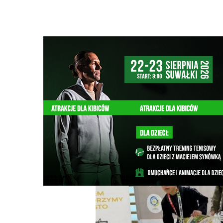
Strona główna
/
Wiadomości
/
Sport
/
Młodzi zawodnicy o
Ścieżka
nawigacyjna
/
SPORT
12/05/2026
0 Komentarzy
Młodzi zawodnicy obronili mistrzowskie