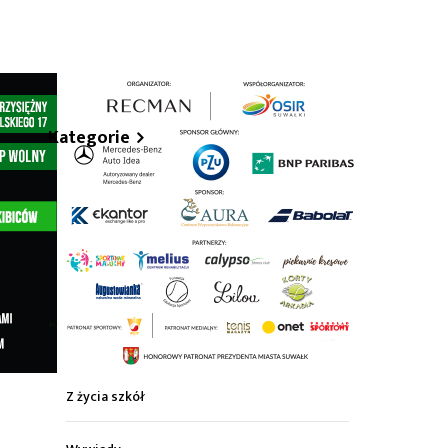
hare
Kategorie
Z życia miasta
Sport
Kultura
Wiadomości z regionu
Z życia szkół