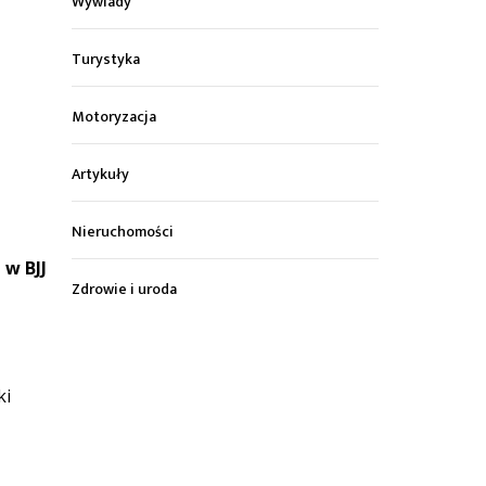
Wywiady
Turystyka
Motoryzacja
Artykuły
Nieruchomości
 w BJJ
Zdrowie i uroda
ki