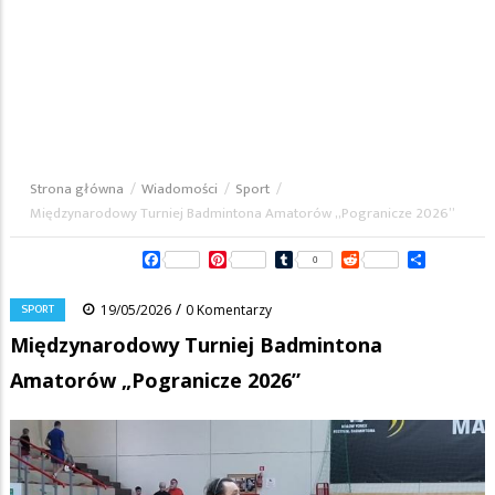
Strona główna
/
Wiadomości
/
Sport
/
Ścieżka
Międzynarodowy Turniej Badmintona Amatorów „Pogranicze 2026”
nawigacyjna
Facebook
Pinterest
Tumblr
Reddit
Share
0
/
SPORT
19/05/2026
0 Komentarzy
Międzynarodowy Turniej Badmintona
Amatorów „Pogranicze 2026”