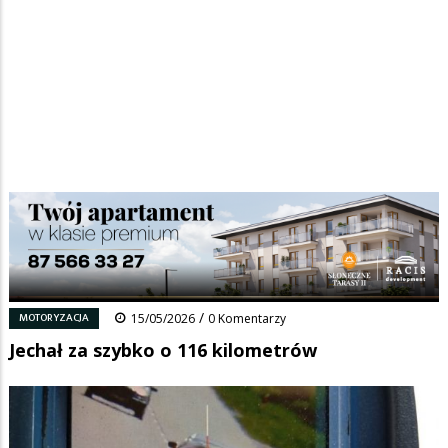
Strona główna
/
Wiadomości
/
Motoryzacja
/
Ścieżka
Jechał za szybko o 116 kilometrów
nawigacyjna
Facebook
Pinterest
Tumblr
Reddit
Share
0
/
MOTORYZACJA
15/05/2026
0 Komentarzy
Jechał za szybko o 116 kilometrów