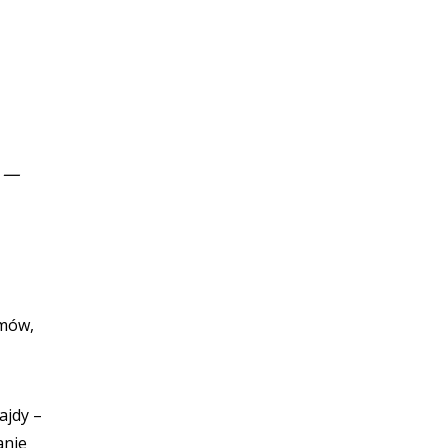
m —
lmów,
ajdy –
anie