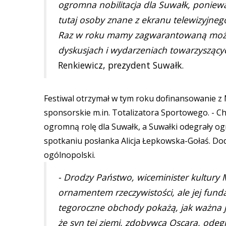
ogromna nobilitacja dla Suwałk, poniewa
tutaj osoby znane z ekranu telewizyjnego
Raz w roku mamy zagwarantowaną możliw
dyskusjach i wydarzeniach towarzyszący
Renkiewicz, prezydent Suwałk.
Festiwal otrzymał w tym roku dofinansowanie z
sponsorskie m.in. Totalizatora Sportowego. - Ch
ogromną rolę dla Suwałk, a Suwałki odegrały o
spotkaniu posłanka Alicja Łepkowska-Gołaś. Dod
ogólnopolski.
- Drodzy Państwo, wiceminister kultury M
ornamentem rzeczywistości, ale jej fu
tegoroczne obchody pokażą, jak ważna je
że syn tej ziemi, zdobywca Oscara, odeg