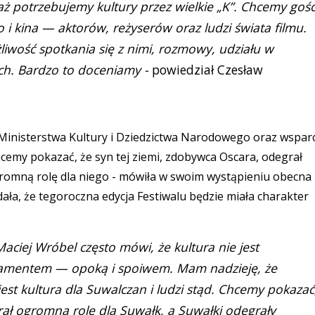
ż potrzebujemy kultury przez wielkie „K”. Chcemy gośc
 i kina — aktorów, reżyserów oraz ludzi świata filmu.
ość spotkania się z nimi, rozmowy, udziału w
ch. Bardzo to doceniamy -
powiedział Czesław
 Ministerstwa Kultury i Dziedzictwa Narodowego oraz wspar
cemy pokazać, że syn tej ziemi, zdobywca Oscara, odegrał
gromną rolę dla niego - mówiła w swoim wystąpieniu obecna
ała, że tegoroczna edycja Festiwalu będzie miała charakter
aciej Wróbel często mówi, że kultura nie jest
ndamentem — opoką i spoiwem. Mam nadzieję, że
st kultura dla Suwalczan i ludzi stąd. Chcemy pokazać
rał ogromną rolę dla Suwałk, a Suwałki odegrały