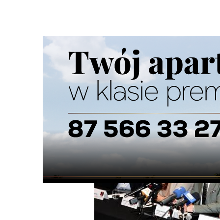
Strona główna
/
Wiadomości
/
Kultura
/
W tym roku o Fes
Ścieżka
nawigacyjna
/
KULTURA
18/05/2026
5 Komentarzy
W tym roku o Festiwalu Filmowym w Suw