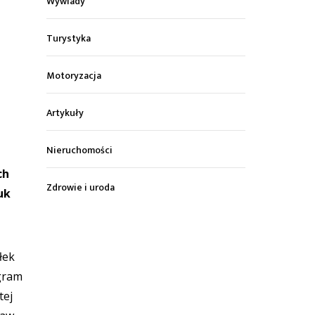
Wywiady
Turystyka
Motoryzacja
Artykuły
Nieruchomości
ch
Zdrowie i uroda
uk
łek
ogram
tej