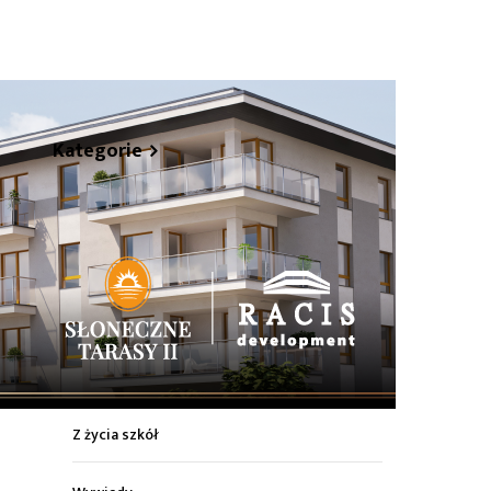
hare
Kategorie
Z życia miasta
Sport
Kultura
Wiadomości z regionu
Z życia szkół