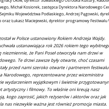
, Ignacy Ołów, dyrektor Suwalskiego Ośrodka Kultury, Rados
towego, Michał Kosiorek, zastępca Dyrektora Narodowego C
 Sejmiku Województwa Podlaskiego, Andrzej Pągowski, dyre
o oraz Łukasz Maciejewski, dyrektor programowy Festiwalu
6 został w Polsce ustanowiony Rokiem Andrzeja Wajdy.
a uchwała ustanawiająca rok 2026 rokiem tego wybitneg
ę niezmiennie, że Pani Poseł otworzyła nam drzwi w
odowego. Te drzwi zawsze były otwarte, choć czasami
stały przed nami szeroko otwarte i partnerem festiwalu
ctwa Narodowego, reprezentowane przez wiceministra
zie wydarzeniem wyjątkowym i świetnie przygotowany
 artystyczny i filmowy. To właśnie oni kreują nasz
ją, kogo zaprosić, jakich reżyserów i aktorów oraz jak
la nas niezwykle ważna jest również promocja miasta.