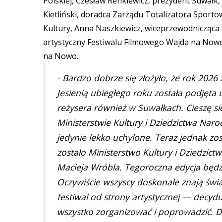
Polskiej, Czesław Renkiewicz, prezydent Suwałk
Kietliński, doradca Zarządu Totalizatora Spor
Kultury, Anna Naszkiewicz, wiceprzewodnicząca
artystyczny Festiwalu Filmowego Wajda na Now
na Nowo.
- Bardzo dobrze się złożyło, że rok 202
Jesienią ubiegłego roku została podjęt
reżysera również w Suwałkach. Cieszę si
Ministerstwie Kultury i Dziedzictwa Nar
jedynie lekko uchylone. Teraz jednak zo
zostało Ministerstwo Kultury i Dziedzi
Macieja Wróbla. Tegoroczna edycja będ
Oczywiście wszyscy doskonale znają świat
festiwal od strony artystycznej — decydu
wszystko zorganizować i poprowadzić. D