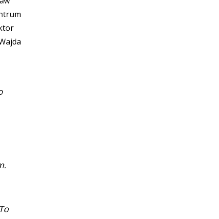
ław
entrum
ktor
 Wajda
o
m.
 To