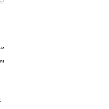
ić
cie
 na
,