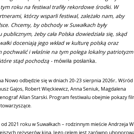
 tym roku na festiwal trafiły rekordowe środki. W
nerami, którzy wsparli festiwal, zależało nam, aby
lsce. Chcemy, by obchody w Suwałkach były
u publicznym, żeby cała Polska dowiedziała się, skąd
wałki doceniają jego wkład w kulturę polską oraz
 pochwalić i właśnie na tym polega lokalny patriotyz
które stąd pochodzą -
mówiła posłanka
.
a Nowo odbędzie się w dniach 20-23 sierpnia 2026r.. Wśród
nusz Gajos, Robert Więckiewicz, Anna Seniuk, Magdalena
nograf Allan Starski. Program festiwalu obejmie pokazy fi
 towarzyszące.
 od 2021 roku w Suwałkach – rodzinnym mieście Andrzeja W
iejszych reżyserów kina. Jego celem jest zarówno uhonorow