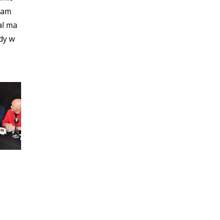
gram
al ma
dy w