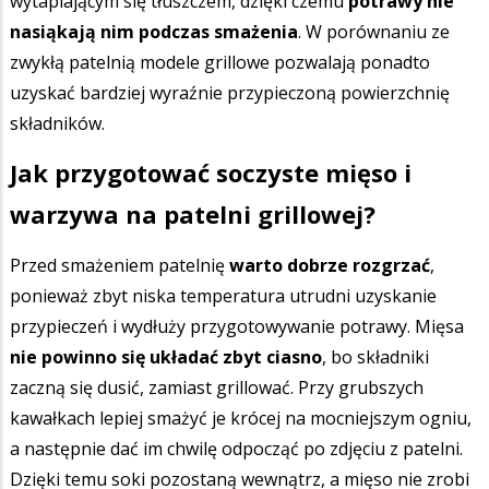
wytapiającym się tłuszczem, dzięki czemu
potrawy nie
nasiąkają nim podczas smażenia
. W porównaniu ze
zwykłą patelnią modele grillowe pozwalają ponadto
uzyskać bardziej wyraźnie przypieczoną powierzchnię
składników.
Jak przygotować soczyste mięso i
warzywa na patelni grillowej?
Przed smażeniem patelnię
warto dobrze rozgrzać
,
ponieważ zbyt niska temperatura utrudni uzyskanie
przypieczeń i wydłuży przygotowywanie potrawy. Mięsa
nie powinno się układać zbyt ciasno
, bo składniki
zaczną się dusić, zamiast grillować. Przy grubszych
kawałkach lepiej smażyć je krócej na mocniejszym ogniu,
a następnie dać im chwilę odpocząć po zdjęciu z patelni.
Dzięki temu soki pozostaną wewnątrz, a mięso nie zrobi