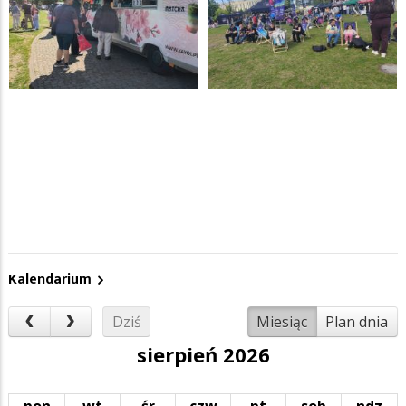
Kalendarium
Dziś
Miesiąc
Plan dnia
sierpień 2026
pon
wt
śr
czw
pt
sob
ndz