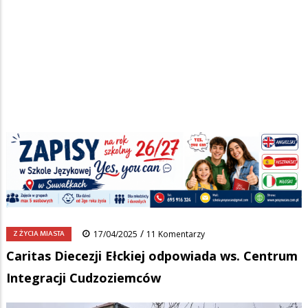
Strona główna
/
Wiadomości
/
Z życia miasta
/
Ścieżka
Caritas Diecezji Ełckiej odpowiada ws. Centrum Integracji
Cudzoziemców
nawigacyjna
Facebook
Pinterest
Tumblr
Reddit
Share
0
/
Z ŻYCIA MIASTA
17/04/2025
11 Komentarzy
Caritas Diecezji Ełckiej odpowiada ws. Centrum
Integracji Cudzoziemców