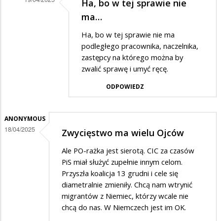
Ha, bo w tej sprawie nie
Dodane
ma…
przez
Ha, bo w tej sprawie nie ma
Zorro
podległego pracownika, naczelnika,
w
zastępcy na którego można by
zwalić sprawę i umyć ręcę.
odpowiedzi
na
ODPOWIEDZ
Renkiewicz,
jak
ANONYMOUS
dziecko
18/04/2025
Zwycięstwo ma wielu Ojców
we
Ale PO-rażka jest sierotą. CIC za czasów
mgle
PiS miał służyć zupełnie innym celom.
Przyszła koalicja 13 grudni i cele się
diametralnie zmieniły. Chcą nam wtrynić
migrantów z Niemiec, którzy wcale nie
chcą do nas. W Niemczech jest im OK.