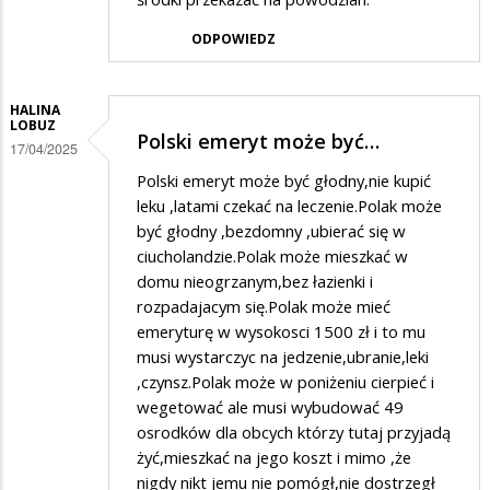
ODPOWIEDZ
HALINA
LOBUZ
Polski emeryt może być…
17/04/2025
Polski emeryt może być głodny,nie kupić
leku ,latami czekać na leczenie.Polak może
być głodny ,bezdomny ,ubierać się w
ciucholandzie.Polak może mieszkać w
domu nieogrzanym,bez łazienki i
rozpadajacym się.Polak może mieć
emeryturę w wysokosci 1500 zł i to mu
musi wystarczyc na jedzenie,ubranie,leki
,czynsz.Polak może w poniżeniu cierpieć i
wegetować ale musi wybudować 49
osrodków dla obcych którzy tutaj przyjadą
żyć,mieszkać na jego koszt i mimo ,że
nigdy nikt jemu nie pomógł,nie dostrzegł