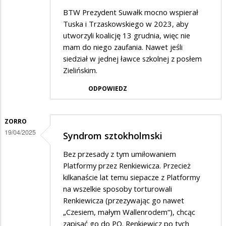
BTW Prezydent Suwałk mocno wspierał
Tuska i Trzaskowskiego w 2023, aby
utworzyli koalicję 13 grudnia, więc nie
mam do niego zaufania. Nawet jeśli
siedział w jednej ławce szkolnej z posłem
Zielińskim.
ODPOWIEDZ
ZORRO
19/04/2025
Syndrom sztokholmski
Bez przesady z tym umiłowaniem
Platformy przez Renkiewicza. Przecież
kilkanaście lat temu siepacze z Platformy
na wszelkie sposoby torturowali
Renkiewicza (przezywając go nawet
„Czesiem, małym Wallenrodem“), chcąc
zapisać go do PO. Renkiewicz po tych