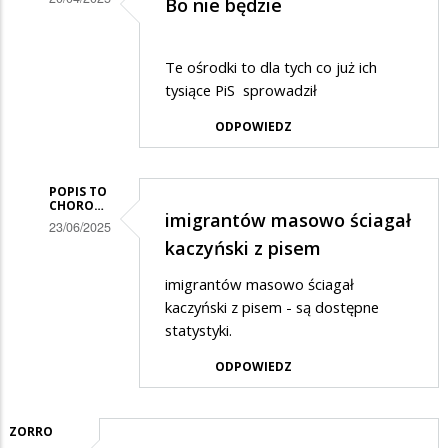
Bo nie będzie
Dodane
przez
Te ośrodki to dla tych co już ich
black
tysiące PiS sprowadził
point
ODPOWIEDZ
w
odpowiedzi
POPIS TO
na
CHORO…
imigrantów masowo ściagał
23/06/2025
Jak
kaczyński z pisem
Dodane
to?
imigrantów masowo ściagał
przez
Przecież
kaczyński z pisem - są dostępne
black
p.
statystyki.
point
Tusk…
ODPOWIEDZ
w
odpowiedzi
na
ZORRO