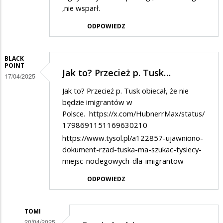
,nie wsparł.
ODPOWIEDZ
BLACK
POINT
Jak to? Przecież p. Tusk…
17/04/2025
Jak to? Przecież p. Tusk obiecał, że nie
będzie imigrantów w
Polsce.
https://x.com/HubnerrMax/status/
1798691151169630210
https://www.tysol.pl/a122857-ujawniono-
dokument-rzad-tuska-ma-szukac-tysiecy-
miejsc-noclegowych-dla-imigrantow
ODPOWIEDZ
TOMI
20/04/2025