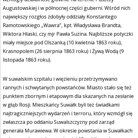
Augustowskiej i w północnej części guberni. Wśród nich
największy rozgłos zdobyły oddziały Konstantego
Ramotowskiego „Wawra”, kpt. Władysława Brandta,
Wiktora Hłaski, czy mjr Pawła Suzina. Najbliższe potyczki
miały miejsce pod Olszanką (10 kwietnia 1863 roku),
Krasnopolem (26 sierpnia 1863 roku) i Żywą Wodą (9
listopada 1863 roku).
W suwalskim szpitalu i więzieniu przetrzymywano
rannych i schwytanych powstańców. Miasto stało się też
punktem zbornym i etapowym dla skazanych na zesłanie
w głąb Rosji. Mieszkańcy Suwałk byli też świadkami
najtragiczniejszych wydarzeń i terroru, który wzmógł się
zwłaszcza po oddaniu Suwalszczyzny pod zarząd
generała Murawiewa. W okresie powstania w Suwałkach