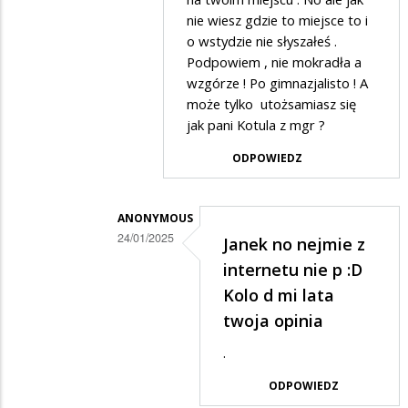
w
nie wiesz gdzie to miejsce to i
odpowiedzi
o wstydzie nie słyszałeś .
na
Podpowiem , nie mokradła a
Ale
wzgórze ! Po gimnazjalisto ! A
może tylko utożsamiasz się
oni
jak pani Kotula z mgr ?
sa
ODPOWIEDZ
na
jakis
mokradlach
ANONYMOUS
24/01/2025
-
Janek no nejmie z
Dodane
jak
internetu nie p :D
przez
Kolo d mi lata
tam
Janek
twoja opinia
trafic?
w
.
odpowiedzi
ODPOWIEDZ
na