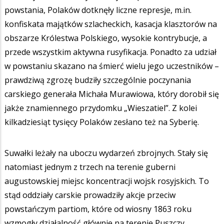
powstania, Polaków dotknęły liczne represje, m.in.
konfiskata majątków szlacheckich, kasacja klasztorów na
obszarze Królestwa Polskiego, wysokie kontrybucje, a
przede wszystkim aktywna rusyfikacja. Ponadto za udział
w powstaniu skazano na śmierć wielu jego uczestników –
prawdziwą zgrozę budziły szczególnie poczynania
carskiego generała Michała Murawiowa, który dorobił się
jakże znamiennego przydomku „Wieszatiel”. Z kolei
kilkadziesiąt tysięcy Polaków zesłano też na Syberię.
Suwałki leżały na uboczu wydarzeń zbrojnych. Stały się
natomiast jednym z trzech na terenie guberni
augustowskiej miejsc koncentracji wojsk rosyjskich. To
stąd oddziały carskie prowadziły akcje przeciw
powstańczym partiom, które od wiosny 1863 roku
wzmogły działalność głównie na terenie Puszczy