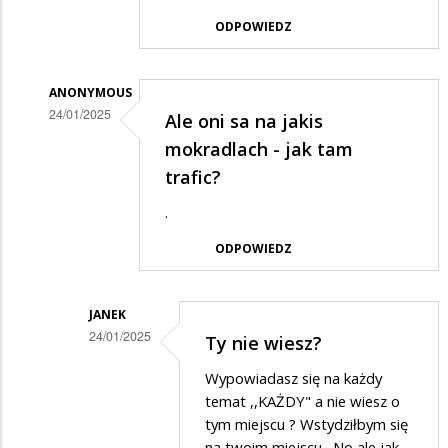
w
ODPOWIEDZ
odpowiedzi
na
ANONYMOUS
Trochę
24/01/2025
Ale oni sa na jakis
wstyd
Dodane
mokradlach - jak tam
przez
trafic?
Janek
.
w
ODPOWIEDZ
odpowiedzi
na
Trochę
JANEK
24/01/2025
Ty nie wiesz?
wstyd
Dodane
Wypowiadasz się na każdy
przez
temat ,,KAŻDY" a nie wiesz o
Anonymous
tym miejscu ? Wstydziłbym się
na twoim miejscu . No ale jak