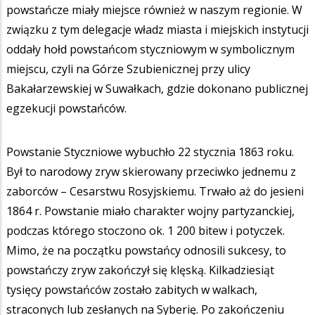
powstańcze miały miejsce również w naszym regionie. W
związku z tym delegacje władz miasta i miejskich instytucji
oddały hołd powstańcom styczniowym w symbolicznym
miejscu, czyli na Górze Szubienicznej przy ulicy
Bakałarzewskiej w Suwałkach, gdzie dokonano publicznej
egzekucji powstańców.
Powstanie Styczniowe wybuchło 22 stycznia 1863 roku.
Był to narodowy zryw skierowany przeciwko jednemu z
zaborców – Cesarstwu Rosyjskiemu. Trwało aż do jesieni
1864 r. Powstanie miało charakter wojny partyzanckiej,
podczas którego stoczono ok. 1 200 bitew i potyczek.
Mimo, że na początku powstańcy odnosili sukcesy, to
powstańczy zryw zakończył się klęską. Kilkadziesiąt
tysięcy powstańców zostało zabitych w walkach,
straconych lub zesłanych na Syberię. Po zakończeniu