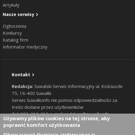
Artykuły
Nasze serwisy
Ogłoszenia
Konkursy
Katalog firm
Informator medyczny
Kontakt
Redakcja:
Suwalski Serwis Informacyjny ul. Kościuszki
75, 16-400 Suwałki
Serwis Suwalki.info nie ponosi odpowiedzialności za
treści dodane przez użytkowników
Tel: 885-212-212 e-mail:
redakcja@suwalki.info
,
Używamy plików cookies na tej stronie, aby
reklama@suwalki.info
poprawić komfort użytkowania
RODO
|
Cookies
Zaloguj
Klikając przycisk Akceptacja, zgadzasz się na to.