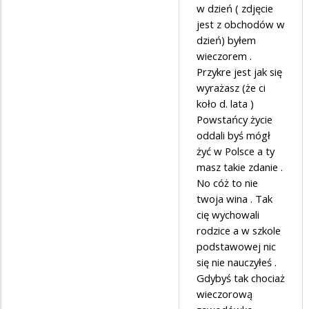
Anonymous
w dzień ( zdjęcie
jest z obchodów w
w
dzień) byłem
odpowiedzi
wieczorem .
na
Przykre jest jak się
Janek
wyrażasz (że ci
koło d. lata )
no
Powstańcy życie
nejmie
oddali byś mógł
z
żyć w Polsce a ty
internetu
masz takie zdanie .
No cóż to nie
twoja wina . Tak
cię wychowali
rodzice a w szkole
podstawowej nic
się nie nauczyłeś .
Gdybyś tak chociaż
wieczorową