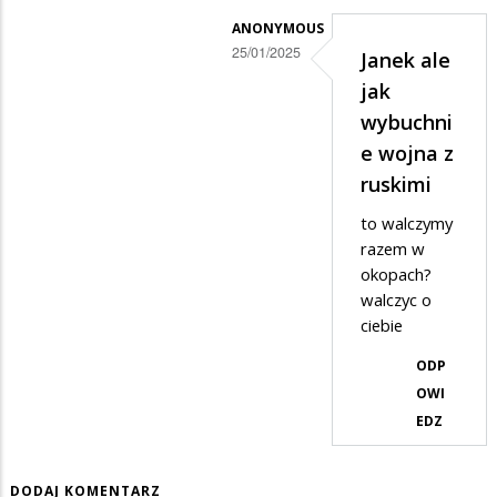
ANONYMOUS
25/01/2025
Janek ale
Dodane
jak
przez
wybuchni
Janek
e wojna z
w
ruskimi
odpowiedzi
to walczymy
na
razem w
okopach?
Tak
walczyc o
,byłem
ciebie
.
ODP
OWI
EDZ
DODAJ KOMENTARZ