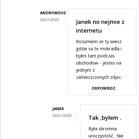
Ty
ANONYMOUS
nie
24/01/2025
Janek no nejmie z
wiesz?
Dodane
internetu
przez
Rozumiem ze ty wiesz
Janek
gdzie sa te mokradla i
w
byles tam podczas
obchodow - jestes na
odpowiedzi
jednym z
na
zamieszczonych zdjec.
Ty
ODPOWIEDZ
nie
wiesz?
JANEK
24/01/2025
Tak ,byłem .
Dodane
Była skromna
przez
uroczystość . Nie