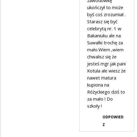
zawodówkę
ukończył to może
byś coś zrozumiał .
Starasz się być
celebrytą nr. 1 w
Bakaniuku ale na
Suwałki trochę za
mało.Wiem ,wiem
chwalisz się że
jesteś mgr.jak pani
Kotula ale wiesz że
nawet matura
kupiona na
Różyckiego dziś to
za mało ! Do
szkoły !
ODPOWIED
Z