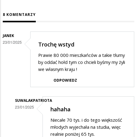
8 KOMENTARZY
JANEK
23/01/2025
Trochę wstyd
Prawie 80 000 mieszkańców a takie tłumy
by oddać hołd tym co chcieli byśmy my żyli
we własnym kraju !
ODPOWIEDZ
SUWALAKPATRIOTA
23/01/2025
hahaha
Dodane
Niecałe 70 tys. i do tego większość
przez
młodych wyjechała na studia, więc
Janek
realnie poniżej 65 tys.