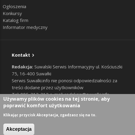
Ogłoszenia
Konkursy
Katalog firm
Informator medyczny
Kontakt
Redakcja:
Suwalski Serwis Informacyjny ul. Kościuszki
75, 16-400 Suwałki
Serwis Suwalki.info nie ponosi odpowiedzialności za
treści dodane przez użytkowników
Tel: 885-212-212 e-mail:
redakcja@suwalki.info
,
Używamy plików cookies na tej stronie, aby
reklama@suwalki.info
poprawić komfort użytkowania
RODO
|
Cookies
Zaloguj
Klikając przycisk Akceptacja, zgadzasz się na to.
User account menu
Akceptacja