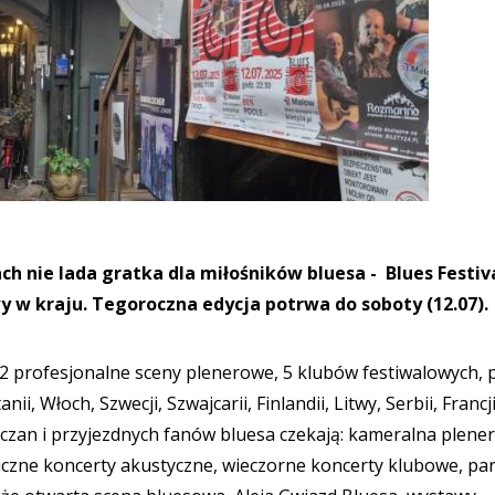
h nie lada gratka dla miłośników bluesa - Blues Festiv
y w kraju. Tegoroczna edycja potrwa do soboty (12.07).
2 profesjonalne sceny plenerowe, 5 klubów festiwalowych,
ii, Włoch, Szwecji, Szwajcarii, Finlandii, Litwy, Serbii, Francji
czan i przyjezdnych fanów bluesa czekają: kameralna plene
iczne koncerty akustyczne, wieczorne koncerty klubowe, pa