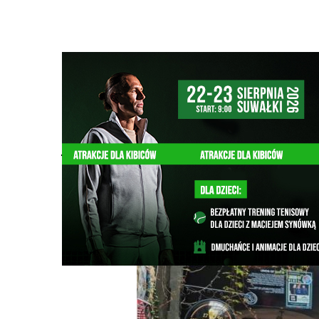
Strona główna
/
Wiadomości
/
Kultura
/
Już jutro najwięks
Ścieżka
nawigacyjna
/
KULTURA
09/07/2025
2 Komentarzy
Już jutro największy plenerowy festiwal