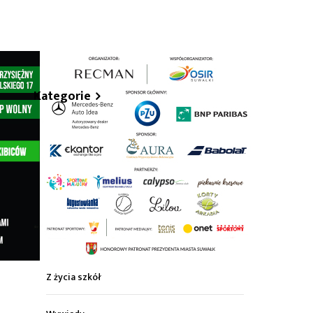
hare
Kategorie
Z życia miasta
Sport
Kultura
Wiadomości z regionu
Z życia szkół