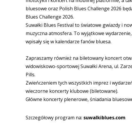
motocykli i koncert na mobilnej platformie, a t
bluesowe oraz Polish Blues Challenge 2026 będ
Blues Challenge 2026.
Suwałki Blues Festival to światowe gwiazdy i no
muzyczna atmosfera. To wyjątkowe wydarzenie, kt
wpisały się w kalendarze fanów bluesa.
Zapraszamy również na biletowany koncert otwarc
widowiskowo-sportowej Suwałki Arena, ul. Zarz
Pills.
Zwieńczeniem tych wszystkich imprez i wydarze
wieczorne koncerty klubowe (biletowane).
Główne koncerty plenerowe, śniadania bluesowe 
Szczegółowy program na:
suwalkiblues.com