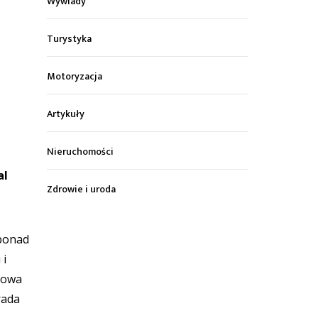
Wywiady
Turystyka
Motoryzacja
Artykuły
Nieruchomości
al
Zdrowie i uroda
 ponad
 i
rowa
rada