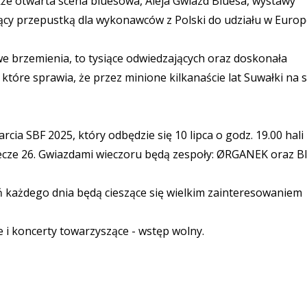
akże otwarta scena bluesowa, Aleja Gwiazd Bluesa, wystawy
ący przepustką dla wykonawców z Polski do udziału w Euro
we brzemienia, to tysiące odwiedzających oraz doskonała
óre sprawia, że przez minione kilkanaście lat Suwałki na s
ia SBF 2025, który odbędzie się 10 lipca o godz. 19.00 hali
ecze 26. Gwiazdami wieczoru będą zespoły: ØRGANEK oraz B
ń każdego dnia będą cieszące się wielkim zainteresowaniem
i koncerty towarzyszące - wstęp wolny.