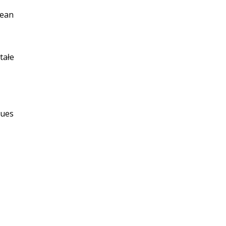
pean
tałe
lues