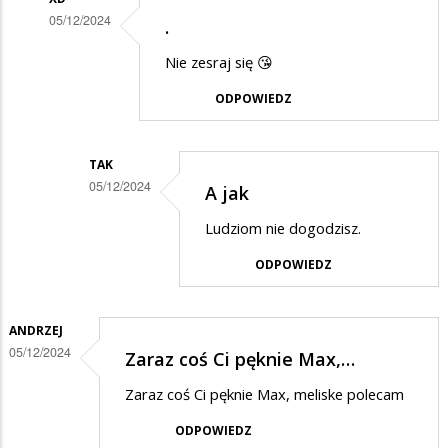
05/12/2024
.
Dodane
Nie zesraj się 😘
przez
ODPOWIEDZ
max
w
odpowiedzi
TAK
05/12/2024
A jak
na
Dodane
nie
Ludziom nie dogodzisz.
przez
chcę
ODPOWIEDZ
XD
takiego
w
Sylwestra......?????
odpowiedzi
ANDRZEJ
05/12/2024
Zaraz coś Ci pęknie Max,…
na
.
Zaraz coś Ci pęknie Max, meliske polecam
ODPOWIEDZ