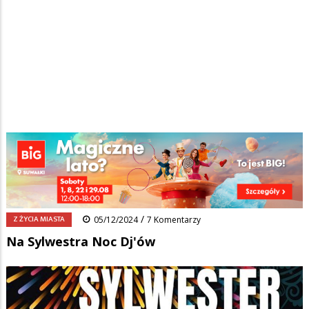
Strona główna
/
Wiadomości
/
Z życia miasta
/
Ścieżka
Na Sylwestra Noc Dj'ów
nawigacyjna
Facebook
Pinterest
Tumblr
Reddit
Share
0
/
Z ŻYCIA MIASTA
05/12/2024
7 Komentarzy
Na Sylwestra Noc Dj'ów