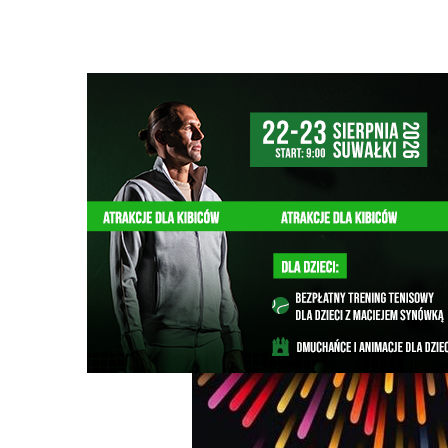
Strona główna
/
Wiadomości
/
Z życia miasta
/
Na Sylwest
Ścieżka
nawigacyjna
/
Z ŻYCIA MIASTA
05/12/2024
7 Komentarzy
Na Sylwestra Noc Dj'ów