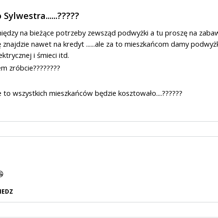
Sylwestra......?????
eniędzy na bieżące potrzeby zewsząd podwyżki a tu proszę na zaba
ię znajdzie nawet na kredyt ......ale za to mieszkańcom damy podwyż
ktrycznej i śmieci itd.
m zróbcie????????
e to wszystkich mieszkańców będzie kosztowało....??????
😘
IEDZ