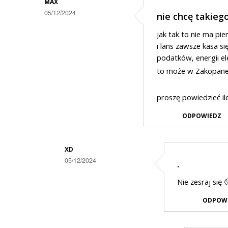
MAX
05/12/2024
nie chcę takiego 
jak tak to nie ma pi
i lans zawsze kasa s
podatków, energii ele
to może w Zakopane
proszę powiedzieć il
ODPOWIEDZ
XD
05/12/2024
.
Dodane
Nie zesraj się 
przez
ODPOW
max
w