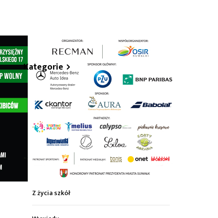
hare
Kategorie
Z życia miasta
Sport
Kultura
Wiadomości z regionu
Z życia szkół