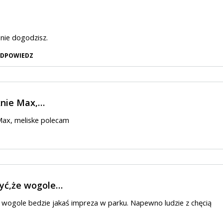
nie dogodzisz.
DPOWIEDZ
knie Max,…
 Max, meliske polecam
zyć,że wogole…
e wogole bedzie jakaś impreza w parku. Napewno ludzie z chęcią