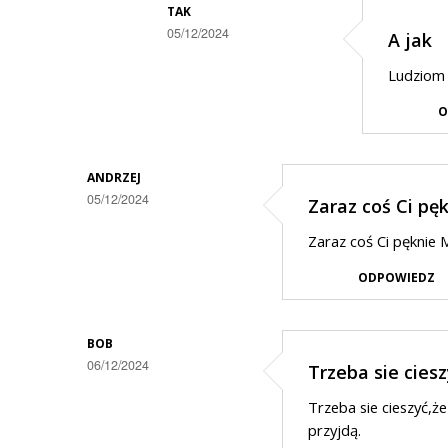
odpowiedzi
TAK
05/12/2024
A jak
na
Dodane
nie
Ludziom 
przez
chcę
O
XD
takiego
w
Sylwestra......?????
odpowiedzi
ANDRZEJ
05/12/2024
Zaraz coś Ci pę
na
.
Zaraz coś Ci pęknie
ODPOWIEDZ
BOB
06/12/2024
Trzeba sie cies
Trzeba sie cieszyć,ż
przyjdą.