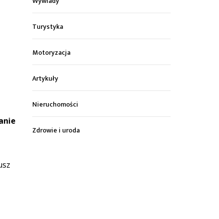
Wywiady
Turystyka
Motoryzacja
Artykuły
Nieruchomości
anie
Zdrowie i uroda
usz