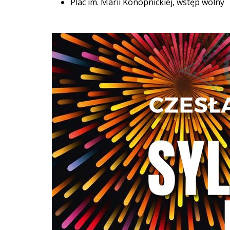
Plac im. Marii Konopnickiej, wstęp wolny