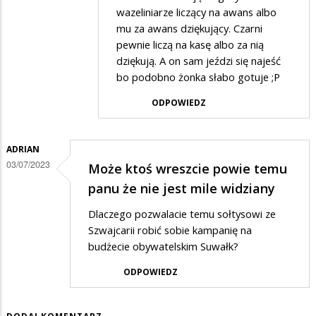
Jam
wazeliniarze liczący na awans albo
ci
mu za awans dziękujący. Czarni
pewnie liczą na kasę albo za nią
w
dziękują. A on sam jeździ się najeść
odpowiedzi
bo podobno żonka słabo gotuje ;P
na
ODPOWIEDZ
Co
to
ADRIAN
za
03/07/2023
Może ktoś wreszcie powie temu
nowy
panu że nie jest mile widziany
standard
festynów
Dlaczego pozwalacie temu sołtysowi ze
Szwajcarii robić sobie kampanię na
?
budżecie obywatelskim Suwałk?
ODPOWIEDZ