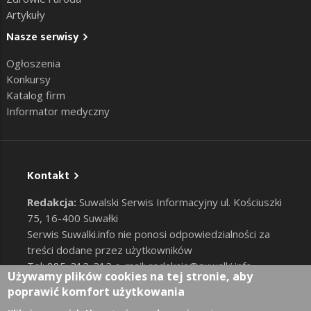
Artykuły
Nasze serwisy
Ogłoszenia
Konkursy
Katalog firm
Informator medyczny
Kontakt
Redakcja:
Suwalski Serwis Informacyjny ul. Kościuszki
75, 16-400 Suwałki
Serwis Suwalki.info nie ponosi odpowiedzialności za
treści dodane przez użytkowników
Tel: 885-212-212 e-mail:
redakcja@suwalki.info
,
Używamy plików cookies na tej stronie, aby
reklama@suwalki.info
poprawić komfort użytkowania
RODO
|
Cookies