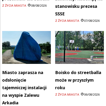
Z ŻYCIA MIASTA
08/08/2026
stanowisku prezesa
SSSE
Z ŻYCIA MIASTA
07/08/2026
Miasto zaprasza na
Boisko do streetballa
odsłonięcie
może w przyszłym
tajemniczej instalacji
roku
na wyspie Zalewu
Z ŻYCIA MIASTA
06/08/2026
Arkadia