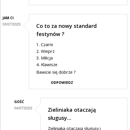
JAM CI
03/07/2023
Co to za nowy standard
festynów ?
1. Czarni
2. Wieprz
3. Milicja
4. Klawisze
Bawicie się dobrze ?
ODPOWIEDZ
GOŚĆ
04/07/2023
Zieliniaka otaczają
Dodane
sługusy…
przez
Zieliniaka otaczają sługusy i