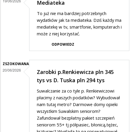
19/06/2026
Mediateka
To już nie ma bardziej potrzebnych
wydatków jak ta mediateka. Dziś każdy ma
mediatekę w tv, smartfonie, komputerach i
może z niej korzystać.
ODPOWIEDZ
ZSZOKOWANA
20/06/2026
Zarobki p.Renkiewicza pln 345
tys vs D. Tuska pln 294 tys
Suwalczanie za co tyle p. Renkiewiczowi
płacimy z naszych podatków? Wybudował
nam tutaj metro? Darmowe domy opieki
wszystkim Suwalskim seniorom?
Zafundował bezpłatny pakiet szczepień
seniorom 55+ tj półpasiec, błonicą,tężec,
krztusiec? Wygląda to na sprywatyzował