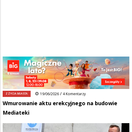
Strona główna
/
Wiadomości
/
Z życia miasta
/
Ścieżka
Wmurowanie aktu erekcyjnego na budowie Mediateki
nawigacyjna
Facebook
Pinterest
Tumblr
Reddit
Share
0
/
Z ŻYCIA MIASTA
19/06/2026
4 Komentarzy
Wmurowanie aktu erekcyjnego na budowie
Mediateki