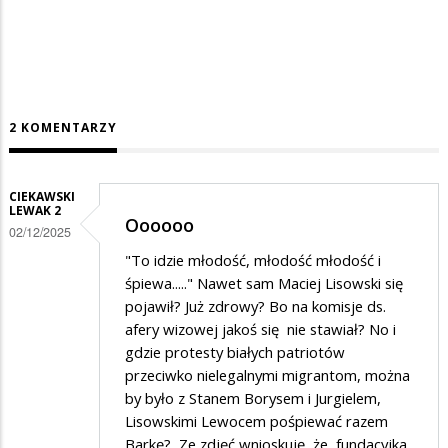
2 KOMENTARZY
CIEKAWSKI
LEWAK 2
Oooooo
02/12/2025
"To idzie młodość, młodość młodość i
śpiewa....." Nawet sam Maciej Lisowski się
pojawił? Już zdrowy? Bo na komisje ds.
afery wizowej jakoś się nie stawiał? No i
gdzie protesty białych patriotów
przeciwko nielegalnymi migrantom, można
by było z Stanem Borysem i Jurgielem,
Lisowskimi Lewocem pośpiewać razem
Barkę? Ze zdjęć wnioskuję, że fundacyjka