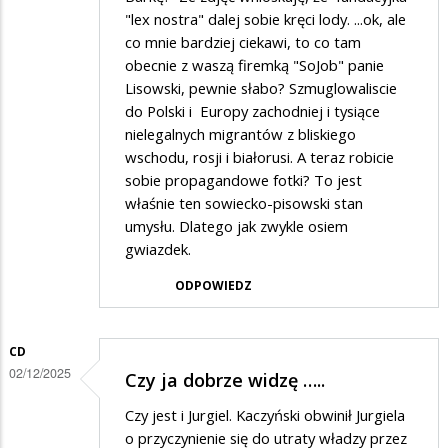
"lex nostra" dalej sobie kręci lody. ...ok, ale
co mnie bardziej ciekawi, to co tam
obecnie z waszą firemką "SoJob" panie
Lisowski, pewnie słabo? Szmuglowaliscie
do Polski i Europy zachodniej i tysiące
nielegalnych migrantów z bliskiego
wschodu, rosji i białorusi. A teraz robicie
sobie propagandowe fotki? To jest
właśnie ten sowiecko-pisowski stan
umysłu. Dlatego jak zwykle osiem
gwiazdek.
ODPOWIEDZ
CD
02/12/2025
Czy ja dobrze widzę …..
Czy jest i Jurgiel. Kaczyński obwinił Jurgiela
o przyczynienie się do utraty władzy przez