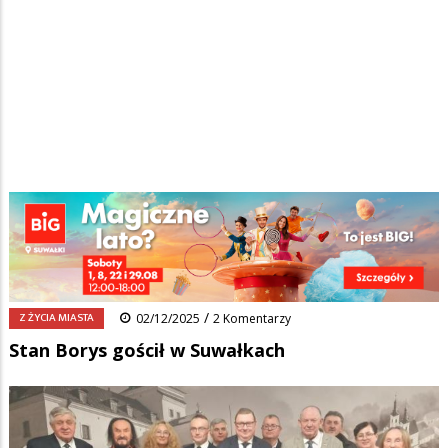
Strona główna
/
Wiadomości
/
Z życia miasta
/
Ścieżka
Stan Borys gościł w Suwałkach
nawigacyjna
Facebook
Pinterest
Tumblr
Reddit
Share
0
/
Z ŻYCIA MIASTA
02/12/2025
2 Komentarzy
Stan Borys gościł w Suwałkach