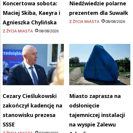
Koncertowa sobota:
Niedźwiedzie polarne
Maciej Skiba, Kaeyra i
prezentem dla Suwałk
Agnieszka Chylińska
Z ŻYCIA MIASTA
08/08/2026
Z ŻYCIA MIASTA
08/08/2026
Cezary Cieślukowski
Miasto zaprasza na
zakończył kadencję na
odsłonięcie
stanowisku prezesa
tajemniczej instalacji
SSSE
na wyspie Zalewu
Z ŻYCIA MIASTA
07/08/2026