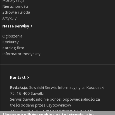
Motoryzacja
Nieruchomości
Zdrowie i uroda
Artykuły
Nasze serwisy
Ogłoszenia
Konkursy
Katalog firm
Informator medyczny
Kontakt
Redakcja:
Suwalski Serwis Informacyjny ul. Kościuszki
75, 16-400 Suwałki
Serwis Suwalki.info nie ponosi odpowiedzialności za
treści dodane przez użytkowników
Tel: 885-212-212 e-mail:
redakcja@suwalki.info
,
Używamy plików cookies na tej stronie, aby