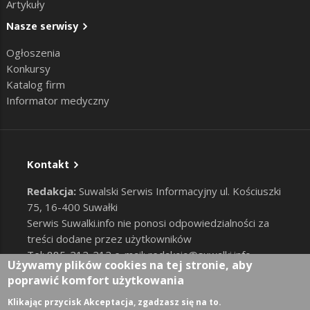
Artykuły
Nasze serwisy
Ogłoszenia
Konkursy
Katalog firm
Informator medyczny
Kontakt
Redakcja:
Suwalski Serwis Informacyjny ul. Kościuszki
75, 16-400 Suwałki
Serwis Suwalki.info nie ponosi odpowiedzialności za
treści dodane przez użytkowników
Tel: 885-212-212 e-mail:
redakcja@suwalki.info
,
Używamy plików cookies na tej stronie, aby
reklama@suwalki.info
poprawić komfort użytkowania
RODO
|
Cookies
Zaloguj
Klikając przycisk Akceptacja, zgadzasz się na to.
User account menu