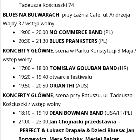
Tadeusza Kościuszki 74
BLUES NA BULWARACH
, przy Łaźnia Cafe, ul. Andrzeja
Wajdy 3 / wstęp wolny
19:00 – 20:00
NO COMMERCE BAND
(PL)
20:30 – 21:30
BLUES PRANKSTERS
(PL)
KONCERTY GŁÓWNE
, scena w Parku Konstytucji 3 Maja /
wstęp wolny
17:00 – 18:00
TOMISLAV GOLUBAN BAND
(HR)
19:20 – 19:40 otwarcie festiwalu
19:50 – 20:50
ORIANTHI
(AUS)
KONCERTY GŁÓWNE
, scena przy Ratuszu, ul. Tadeusza
Kościuszki / wstęp wolny
18:10 – 19:10
DEAN BOWMAN BAND
(USA/IT/PL)
21:00 – 23:00
Jan Chojnacki przedstawia
–
PERFECT & Łukasz Drapała & Dzieci Bluesa: Jan
Borysewicz, Mery Spolsky, Maciej Balcar