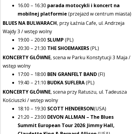
16.00 – 16:30
parada motocykli i koncert na
mobilnej platformie
(przejazd w centrum miasta)
BLUES NA BULWARACH
, przy Łaźnia Cafe, ul. Andrzeja
Wajdy 3 / wstęp wolny
19:00 – 20:00
SLUMP
(PL)
20:30 – 21:30
THE SHOEMAKERS
(PL)
KONCERTY GŁÓWNE
, scena w Parku Konstytucji 3 Maja /
wstęp wolny
17:00 – 18:00
BEN GRANFELT BAND
(FI)
19:40 – 21:10
BUDKA SUFLERA
(PL)
KONCERTY GŁÓWNE
, scena przy Ratuszu, ul. Tadeusza
Kościuszki / wstęp wolny
18:10 – 19:30
SCOTT HENDERSON
(USA)
21:20 – 23:00
DEVON ALLMAN – The Blues
Summit European Tour 2026
:
Jimmy Hall,
Claudette King & Bernard Allison
(USA)