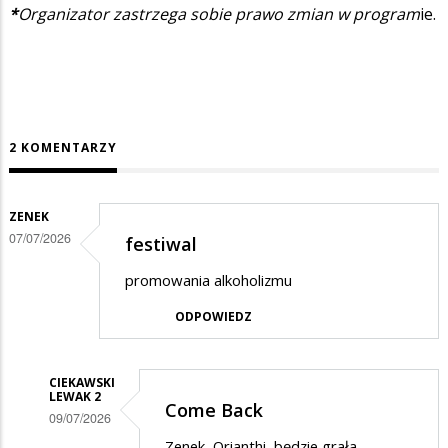
*
Organizator zastrzega sobie prawo zmian w program
ie.
2 KOMENTARZY
ZENEK
07/07/2026
festiwal
promowania alkoholizmu
ODPOWIEDZ
CIEKAWSKI
LEWAK 2
Come Back
09/07/2026
Dodane
Zenek, Orianthi, będzie grała,