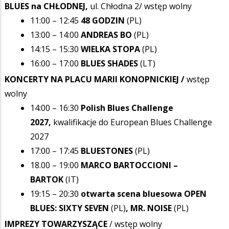
BLUES na CHŁODNEJ,
ul. Chłodna 2/ wstęp wolny
11:00 – 12:45
48 GODZIN
(PL)
13:00 – 14:00
ANDREAS BO
(PL)
14:15 – 15:30
WIELKA STOPA
(PL)
16:00 – 17:00
BLUES SHADES
(LT)
KONCERTY NA PLACU MARII KONOPNICKIEJ /
wstęp
wolny
14:00 – 16:30
Polish Blues Challenge
2027,
kwalifikacje do European Blues Challenge
2027
17:00 – 17:45
BLUESTONES
(PL)
18.00 – 19:00
MARCO BARTOCCIONI –
BARTOK
(IT)
19:15 – 20:30
otwarta scena bluesowa OPEN
BLUES: SIXTY SEVEN
(PL)
,
MR. NOISE
(PL)
IMPREZY TOWARZYSZĄCE
/ wstęp wolny