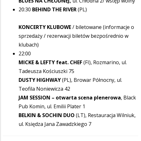
BLUES NA CHŁODNEJ,
ul. Chłodna 2/ wstęp wolny
20:30
BEHIND THE RIVER
(PL)
KONCERTY KLUBOWE
/ biletowane (informacje o
sprzedaży / rezerwacji biletów bezpośrednio w
klubach)
22:00
MICKE & LEFTY feat. CHEF
(FI), Rozmarino, ul.
Tadeusza Kościuszki 75
DUSTY HIGHWAY
(PL), Browar Północny, ul.
Teofila Noniewicza 42
JAM SESSION – otwarta scena plenerowa
, Black
Pub Komin, ul. Emilii Plater 1
BELKIN & SOCHIN DUO
(LT), Restauracja Wilniuk,
ul. Księdza Jana Zawadzkiego 7