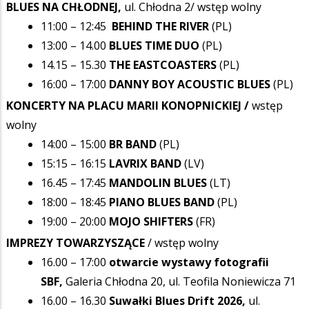
BLUES NA CHŁODNEJ,
ul. Chłodna 2/ wstęp wolny
11:00 – 12:45
BEHIND THE RIVER
(PL)
13:00 – 14.00
BLUES TIME DUO
(PL)
14.15 – 15.30
THE EASTCOASTERS
(PL)
16:00 – 17:00
DANNY BOY ACOUSTIC BLUES
(PL)
KONCERTY NA PLACU MARII KONOPNICKIEJ /
wstęp
wolny
14:00 – 15:00
BR BAND
(PL)
15:15 – 16:15
LAVRIX BAND
(LV)
16.45 – 17:45
MANDOLIN BLUES
(LT)
18:00 – 18:45
PIANO BLUES BAND
(PL)
19:00 – 20:00
MOJO SHIFTERS
(FR)
IMPREZY TOWARZYSZĄCE
/ wstęp wolny
16.00 – 17:00
otwarcie wystawy fotografii
SBF,
Galeria Chłodna 20, ul. Teofila Noniewicza 71
16.00 – 16.30
Suwałki Blues Drift 2026,
ul.