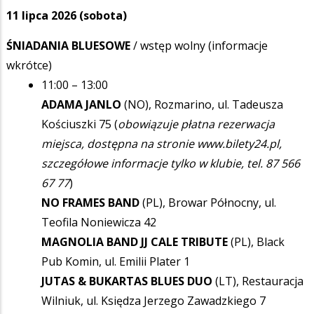
11 lipca
20
26
(sobota)
ŚNIADANIA BLUESOWE
/ wstęp wolny (informacje
wkrótce)
11:00 – 13:00
ADAMA JANLO
(NO), Rozmarino, ul. Tadeusza
Kościuszki 75 (
obowiązuje płatna rezerwacja
miejsca, dostępna na stronie www.bilety24.pl,
szczegółowe informacje tylko w klubie, tel. 87 566
67 77
)
NO FRAMES BAND
(PL), Browar Północny, ul.
Teofila Noniewicza 42
MAGNOLIA BAND JJ CALE TRIBUTE
(PL), Black
Pub Komin, ul. Emilii Plater 1
JUTAS & BUKARTAS BLUES DUO
(LT), Restauracja
Wilniuk, ul. Księdza Jerzego Zawadzkiego 7