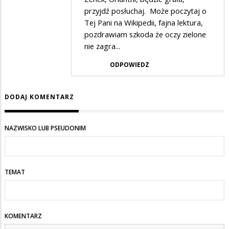
przyjdź posłuchaj. Może poczytaj o
przez
Tej Pani na Wikipedii, fajna lektura,
Zenek
pozdrawiam szkoda że oczy zielone
w
nie zagra...
odpowiedzi
ODPOWIEDZ
na
festiwal
DODAJ KOMENTARZ
NAZWISKO LUB PSEUDONIM
TEMAT
KOMENTARZ