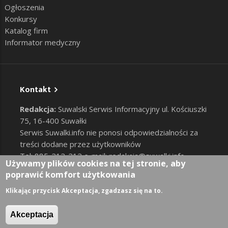
Ogłoszenia
Konkursy
Katalog firm
Informator medyczny
Kontakt
Redakcja:
Suwalski Serwis Informacyjny ul. Kościuszki
75, 16-400 Suwałki
Serwis Suwalki.info nie ponosi odpowiedzialności za
treści dodane przez użytkowników
Tel: 885-212-212 e-mail:
redakcja@suwalki.info
,
Używamy plików cookies na tej stronie, aby
reklama@suwalki.info
poprawić komfort użytkowania
RODO
|
Cookies
Zaloguj
Klikając przycisk Akceptacja, zgadzasz się na to.
User account menu
Akceptacja