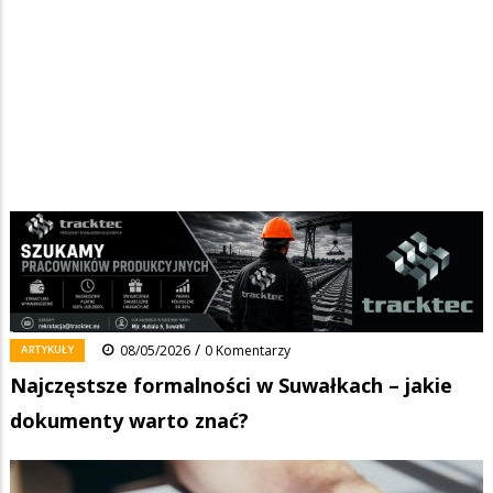
Strona główna
/
Wiadomości
/
Artykuły
/
Ścieżka
Najczęstsze formalności w Suwałkach – jakie dokumenty warto znać?
nawigacyjna
Facebook
Pinterest
Tumblr
Reddit
Share
0
/
ARTYKUŁY
08/05/2026
0 Komentarzy
Najczęstsze formalności w Suwałkach – jakie
dokumenty warto znać?