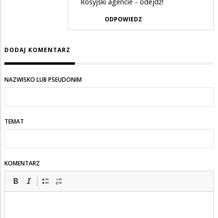
Rosyjski agencie - odejdź!
przez
znacie
ODPOWIEDZ
max
historii???
w
DODAJ KOMENTARZ
odpowiedzi
na
nie
NAZWISKO LUB PSEUDONIM
znacie
historii???
TEMAT
KOMENTARZ