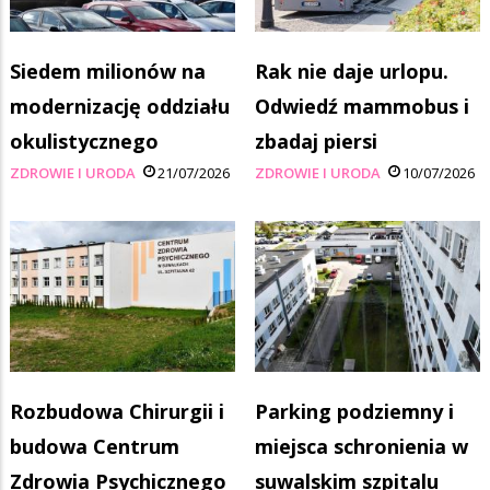
Siedem milionów na
Rak nie daje urlopu.
modernizację oddziału
Odwiedź mammobus i
okulistycznego
zbadaj piersi
ZDROWIE I URODA
21/07/2026
ZDROWIE I URODA
10/07/2026
Rozbudowa Chirurgii i
Parking podziemny i
budowa Centrum
miejsca schronienia w
Zdrowia Psychicznego
suwalskim szpitalu