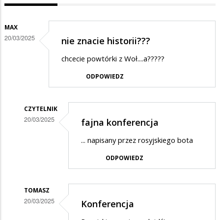
MAX
20/03/2025
nie znacie historii???
chcecie powtórki z Woł....a?????
ODPOWIEDZ
CZYTELNIK
20/03/2025
fajna konferencja
Dodane
... napisany przez rosyjskiego bota
przez
ODPOWIEDZ
max
w
odpowiedzi
TOMASZ
20/03/2025
Konferencja
na
Dodane
nie