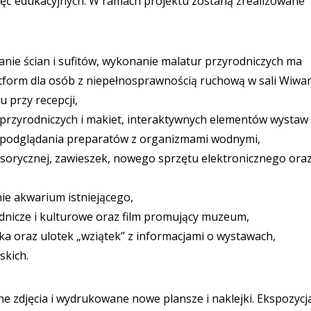
ć edukacyjnych. W ramach projektu zostaną zrealizowane
ie ścian i sufitów, wykonanie malatur przyrodniczych ma
tform dla osób z niepełnosprawnością ruchową w sali Wiwa
 przy recepcji,
przyrodniczych i makiet, interaktywnych elementów wystaw
do podglądania preparatów z organizmami wodnymi,
sorycznej, zawieszek, nowego sprzętu elektronicznego ora
e akwarium istniejącego,
dnicze i kulturowe oraz film promujący muzeum,
 oraz ulotek „wziątek” z informacjami o wystawach,
skich.
zdjęcia i wydrukowane nowe plansze i naklejki. Ekspozycj