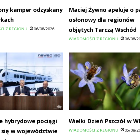
ony kamper odzyskany
Maciej Żywno apeluje o p
łkach
osłonowy dla regionów
CI Z REGIONU
06/08/2026
objętych Tarczą Wschód
WIADOMOŚCI Z REGIONU
06/08/2
e hybrydowe pociągi
Wielki Dzień Pszczół w 
 się w województwie
WIADOMOŚCI Z REGIONU
05/08/2