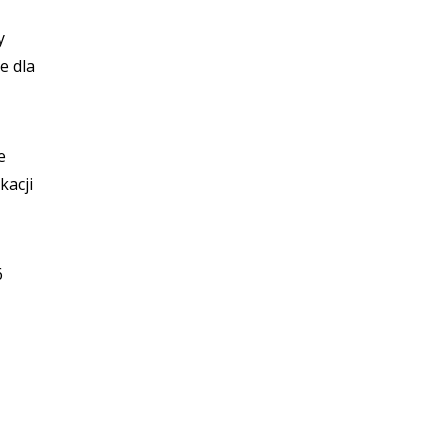
y
e dla
e
kacji
6