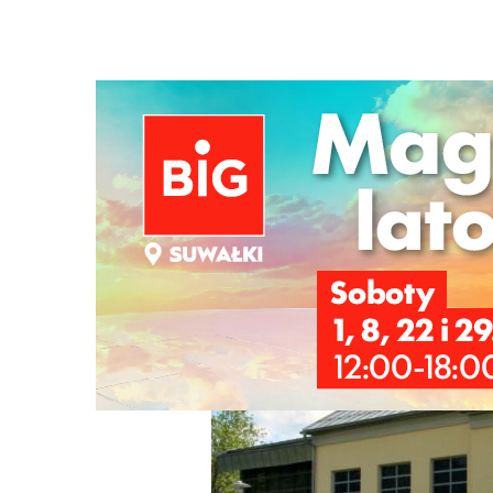
Strona główna
/
Wiadomości
/
Wiadomości z regionu
/
Mo
Ścieżka
nawigacyjna
/
WIADOMOŚCI Z REGIONU
02/09/2025
0 Komentarzy
Modernizacja Muzeum Wigier w Starym