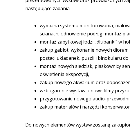
prezentowanych wystaw oraz prowadzonych zaję
następujące zadania:
wymiana systemu monitorowania, malowan
ścianach, odnowienie podłóg, montaż pla
montaż zabytkowej łodzi „dłubanki” w holu
zakup gablot, wykonanie nowych dioram 
postaci układanek, puzzli i binokularu 
montaż nowych siedzisk, piaskownicy sen
oświetlenia ekspozycji,
zakup nowego akwarium oraz doposażeni
wzbogacenie wystaw o nowe filmy przyro
przygotowanie nowego audio-przewodnika
zakup materiałów i narzędzi konserwator
Do nowych elementów wystaw zostaną zakupione 