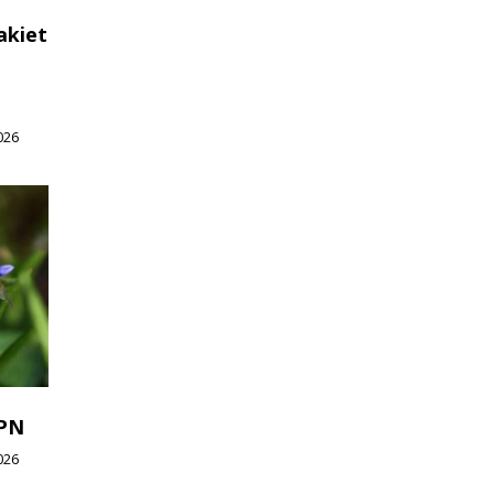
akiet
026
WPN
026