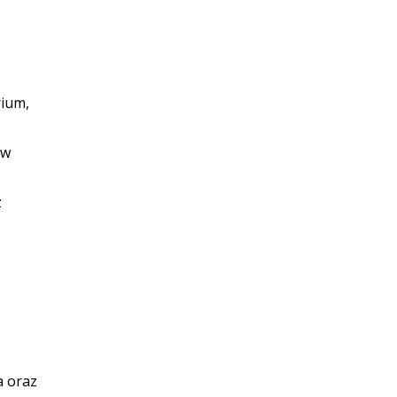
rium,
 w
z
a oraz