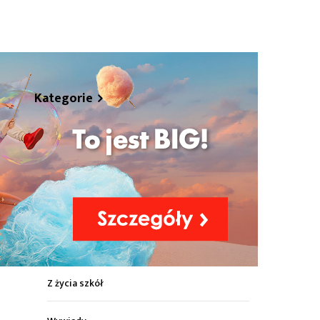
hare
Kategorie
Z życia miasta
Sport
Kultura
Wiadomości z regionu
Z życia szkół