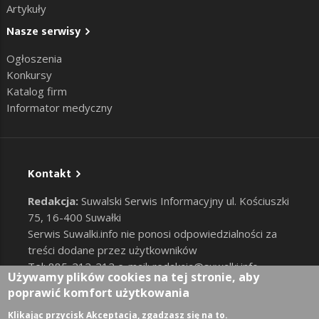
Artykuły
Nasze serwisy
Ogłoszenia
Konkursy
Katalog firm
Informator medyczny
Kontakt
Redakcja:
Suwalski Serwis Informacyjny ul. Kościuszki
75, 16-400 Suwałki
Serwis Suwalki.info nie ponosi odpowiedzialności za
treści dodane przez użytkowników
Tel: 885-212-212 e-mail:
redakcja@suwalki.info
,
Używamy plików cookies na tej stronie, aby
reklama@suwalki.info
poprawić komfort użytkowania
RODO
|
Cookies
Zaloguj
Klikając przycisk Akceptacja, zgadzasz się na to.