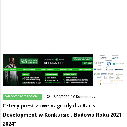
Strona główna
/
Wiadomości
/
Wiadomości z regionu
/
Ścieżka
Cztery prestiżowe nagrody dla Racis Development w Konkursie
„Budowa Roku 2021–2024”
nawigacyjna
Facebook
Pinterest
Tumblr
Reddit
Share
0
/
WIADOMOŚCI Z REGIONU
12/06/2026
0 Komentarzy
Cztery prestiżowe nagrody dla Racis
Development w Konkursie „Budowa Roku 2021–
2024”