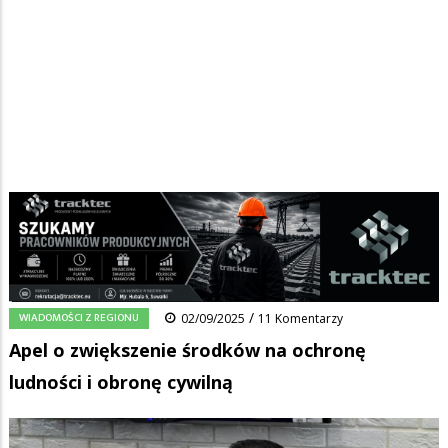
Strona główna
/
Wiadomości
/
Wiadomości z regionu
/
Ścieżka
Apel o zwiększenie środków na ochronę ludności i obronę cywilną
nawigacyjna
Facebook
Pinterest
Tumblr
Reddit
Share
0
/
WIADOMOŚCI Z REGIONU
02/09/2025
11 Komentarzy
Apel o zwiększenie środków na ochronę
ludności i obronę cywilną