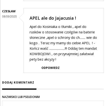
CZESŁAW
08/09/2025
APEL ale do Jajacusia !
Apel do Kosiniaka o tłumiki , apel do
rusków o stosowanie czołgów na baterie
słoneczne ,apel o schrony do ch........ wie do
kogo . Teraz my mamy do ciebie APEL ! -
Kończ waść ......................!!! Oddaj ten mandat
KOWBOJOWI , on przynajmniej załatwiał
pety bez akcyzy !
ODPOWIEDZ
DODAJ KOMENTARZ
NAZWISKO LUB PSEUDONIM