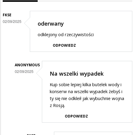
FKSE
02/09/2025
oderwany
odklejony od rzeczywistości
ODPOWIEDZ
ANONYMOUS
02/09/2025
Na wszelki wypadek
Dodane
Kup sobie lepiej kilka butelek wody i
przez
konserw na wszelki wypadek żebyś i
fkse
ty się nie odkleił jak wybuchnie wojna
z Rosją.
w
odpowiedzi
ODPOWIEDZ
na
oderwany