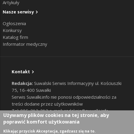
Artykuły
Nasze serwisy
Ogłoszenia
Konkursy
Katalog firm
Informator medyczny
Kontakt
Redakcja:
Suwalski Serwis Informacyjny ul. Kościuszki
75, 16-400 Suwałki
Serwis Suwalki.info nie ponosi odpowiedzialności za
treści dodane przez użytkowników
Tel: 885-212-212 e-mail:
redakcja@suwalki.info
,
Używamy plików cookies na tej stronie, aby
reklama@suwalki.info
poprawić komfort użytkowania
RODO
|
Cookies
Zaloguj
Klikając przycisk Akceptacja, zgadzasz się na to.