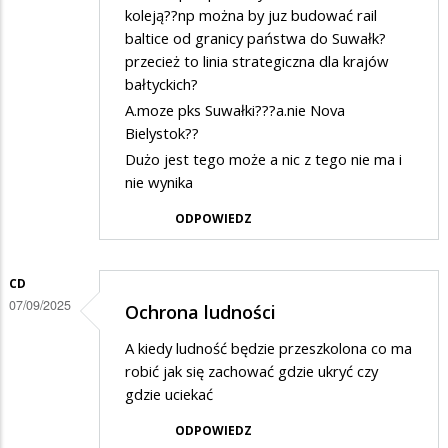
koleją??np można by juz budować rail
baltice od granicy państwa do Suwałk?
przecież to linia strategiczna dla krajów
bałtyckich?
A.moze pks Suwałki???a.nie Nova
Bielystok??
Dużo jest tego może a nic z tego nie ma i
nie wynika
ODPOWIEDZ
CD
07/09/2025
Ochrona ludności
A kiedy ludność będzie przeszkolona co ma
robić jak się zachować gdzie ukryć czy
gdzie uciekać
ODPOWIEDZ