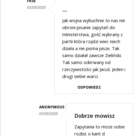
FKSE
03/09/2025
....
Dodane
Jak wojna wybuchnie to nas nie
przez
obroni pisanie zapytań do
Anonymous
ministerstwa, gość wybrany z
partii która rządzi wiec niech
w
działa a nie pisma pisze. Tak
odpowiedzi
samo działał zawsze Zieliński.
na
Tak samo oderwany od
Na
rzeczywistości jak Jacuś. Jeden i
drugi siebie warci.
wszelki
wypadek
ODPOWIEDZ
ANONYMOUS
03/09/2025
Dobrze mowisz
Dodane
Zapytania to moze sobie
przez
rozbic o kant d