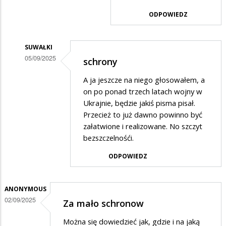
FKSE
ODPOWIEDZ
w
odpowiedzi
SUWAŁKI
na
05/09/2025
schrony
....
Dodane
A ja jeszcze na niego głosowałem, a
przez
on po ponad trzech latach wojny w
fkse
Ukrajnie, będzie jakiś pisma pisał.
Przecież to już dawno powinno być
w
załatwione i realizowane. No szczyt
odpowiedzi
bezszczelnośći.
na
ODPOWIEDZ
oderwany
ANONYMOUS
02/09/2025
Za mało schronow
Można się dowiedzieć jak, gdzie i na jaką