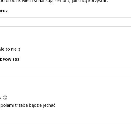
 po drodze. Niech sfinansują remont, jak chcą korzystać.
IEDZ
yle to nie ;)
DPOWIEDZ
w 🤔
 polami trzeba będzie jechać