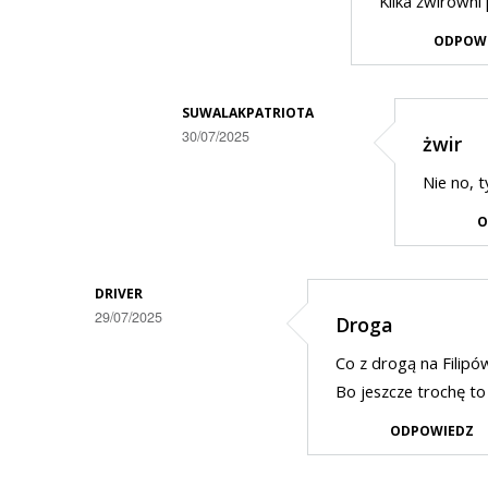
Kilka żwirowni
przez
ODPOW
Adrian1
w
odpowiedzi
SUWALAKPATRIOTA
30/07/2025
żwir
na
Dodane
Droga
Nie no, t
przez
na
O
Anonymous
Filipów
w
co
odpowiedzi
DRIVER
raz
29/07/2025
Droga
na
gorsza
Żwirownie
Co z drogą na Filipó
Bo jeszcze trochę to
ODPOWIEDZ