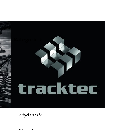
hare
Kategorie
Z życia miasta
Sport
Kultura
Wiadomości z regionu
Z życia szkół