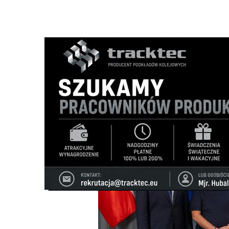
Strona główna
/
Wiadomości
/
Wiadomości z regionu
/
20
Ścieżka
nawigacyjna
/
WIADOMOŚCI Z REGIONU
29/07/2025
4 Komentarzy
200 mln zł do podziału na remonty dróg