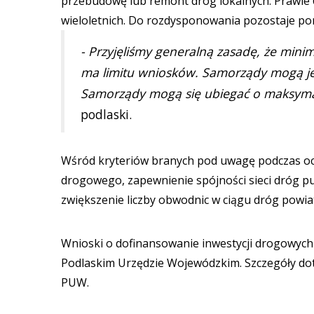
przebudowę lub remont dróg lokalnych. Prawie 
wieloletnich. Do rozdysponowania pozostaje po
- Przyjęliśmy generalną zasadę, że mini
ma limitu wniosków. Samorządy mogą je s
Samorządy mogą się ubiegać o maksymaln
podlaski.
Wśród kryteriów branych pod uwagę podczas oc
drogowego, zapewnienie spójności sieci dróg pu
zwiększenie liczby obwodnic w ciągu dróg powia
Wnioski o dofinansowanie inwestycji drogowych
Podlaskim Urzędzie Wojewódzkim. Szczegóły dot
PUW.