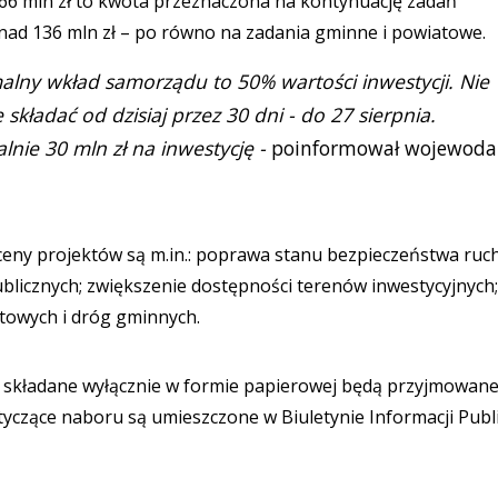
66 mln zł to kwota przeznaczona na kontynuację zadań
nad 136 mln zł – po równo na zadania gminne i powiatowe.
malny wkład samorządu to 50% wartości inwestycji. Nie
kładać od dzisiaj przez 30 dni - do 27 sierpnia.
ie 30 mln zł na inwestycję -
poinformował wojewoda
eny projektów są m.in.: poprawa stanu bezpieczeństwa ruc
blicznych; zwiększenie dostępności terenów inwestycyjnych;
towych i dróg gminnych.
 składane wyłącznie w formie papierowej będą przyjmowan
yczące naboru są umieszczone w Biuletynie Informacji Publ