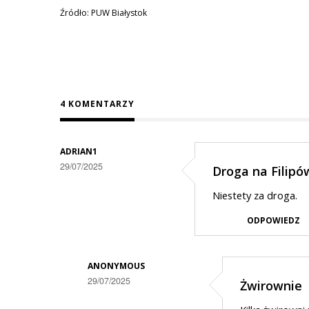
Źródło: PUW Białystok
4 KOMENTARZY
ADRIAN1
29/07/2025
Droga na Filipó
Niestety za droga.
ODPOWIEDZ
ANONYMOUS
29/07/2025
Żwirownie
Dodane