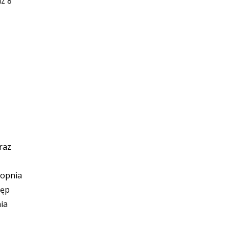
az 8
raz
topnia
tęp
ia