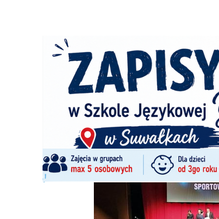
Strona główna
/
Wiadomości
/
Sport
/
Gala stypendiów, n
Ścieżka
nawigacyjna
/
SPORT
02/04/2026
0 Komentarzy
Gala stypendiów, nagród i wyróżnień z