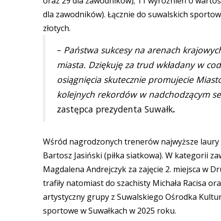
oraz 29 dla zawodników); 11 wyróżnień o wartości
dla zawodników). Łącznie do suwalskich sportowc
złotych.
–
Państwa sukcesy na arenach krajowych
miasta. Dziękuję za trud wkładany w cod
osiągnięcia skutecznie promujecie Miast
kolejnych rekordów w nadchodzącym se
zastępca prezydenta Suwałk
.
Wśród nagrodzonych trenerów najwyższe laury – 
Bartosz Jasiński (piłka siatkowa). W kategorii
Magdalena Andrejczyk za zajęcie 2. miejsca w D
trafiły natomiast do szachisty Michała Racisa o
artystyczny grupy z Suwalskiego Ośrodka Kultu
sportowe w Suwałkach w 2025 roku.