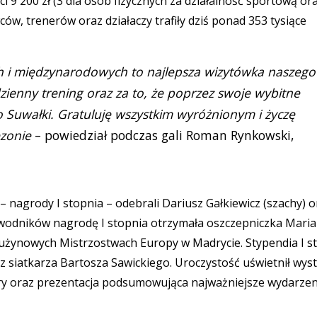
 9 200 zł (3 dla osób fizycznych za działalność sportową or
ów, trenerów oraz działaczy trafiły dziś ponad 353 tysiące
 i międzynarodowych to najlepsza wizytówka naszego
zienny trening oraz za to, że poprzez swoje wybitne
o Suwałki. Gratuluję wszystkim wyróżnionym i życzę
zonie
– powiedział podczas gali Roman Rynkowski,
nagrody I stopnia – odebrali Dariusz Gałkiewicz (szachy) o
 zawodników nagrodę I stopnia otrzymała oszczepniczka Maria
rużynowych Mistrzostwach Europy w Madrycie. Stypendia I s
raz siatkarza Bartosza Sawickiego. Uroczystość uświetnił wys
ry oraz prezentacja podsumowująca najważniejsze wydarzen