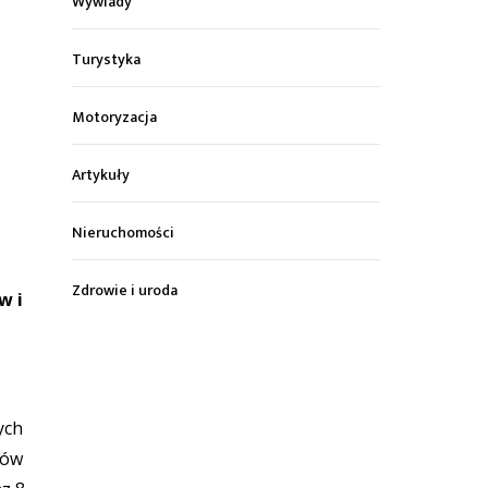
Wywiady
Turystyka
Motoryzacja
Artykuły
Nieruchomości
Zdrowie i uroda
w i
ych
rów