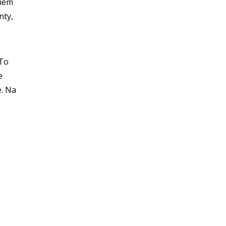
niem
nty,
 To
e
e. Na