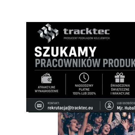
Strona główna
/
Wiadomości
/
Artykuły
/
Studniówka – wy
Ścieżka
nawigacyjna
/
ARTYKUŁY
18/04/2025
1 Komentarzy
Studniówka – wyjątkowa noc, która zas