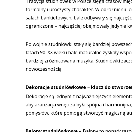
Tradycja studniówek w Polsce sięga czasów mię
formalny i uroczysty charakter. W odróżnieniu
salach bankietowych, bale odbywały się najczęśc
ograniczone – najczęściej obejmowały jedynie k
Po wojnie studniówki stały się bardziej powszec
latach 90. XX wieku bale maturalne zyskały wspó
bardziej zróżnicowana muzyka. Studniówki zaczęł
nowoczesnością.
Dekoracje studniówkowe – klucz do stworz
Dekoracje są jednym z najważniejszych elementó
aby aranżacja wnętrza była spójna i harmonijna
pomysłów, które pomogą stworzyć magiczną at
Balony studniówkowe
– Balony to ponadczaso