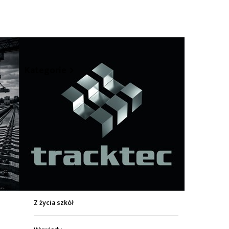
hare
Kategorie
Z życia miasta
Sport
Kultura
Wiadomości z regionu
Z życia szkół