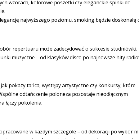
ch wzorach, kolorowe poszetki czy eleganckie spinki do
ie.
 elegancję najwyższego poziomu, smoking będzie doskonałą o
dobór repertuaru może zadecydować o sukcesie studniówki.
tunki muzyczne – od klasyków disco po najnowsze hity radio
jak pokazy tańca, występy artystyczne czy konkursy, które
 Wspólne odtańczenie poloneza pozostaje nieodłącznym
a łączy pokolenia.
dopracowane w każdym szczególe – od dekoracji po wybór m