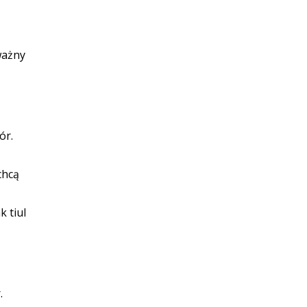
ważny
ór.
chcą
k tiul
.