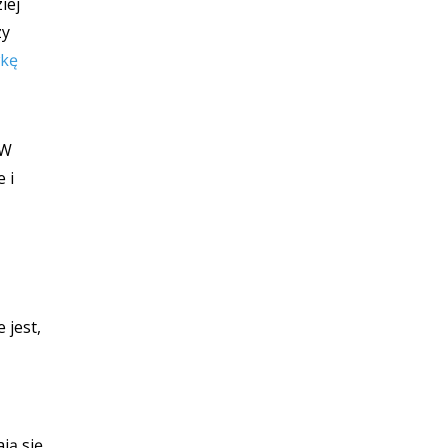
iej
zy
wkę
 W
 i
 jest,
ją się