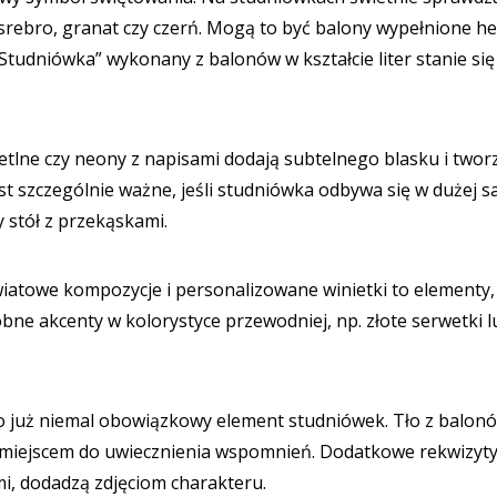
, srebro, granat czy czerń. Mogą to być balony wypełnione h
„Studniówka” wykonany z balonów w kształcie liter stanie się
etlne czy neony z napisami dodają subtelnego blasku i twor
est szczególnie ważne, jeśli studniówka odbywa się w dużej sa
y stół z przekąskami.
wiatowe kompozycje i personalizowane winietki to elementy,
ne akcenty w kolorystyce przewodniej, np. złote serwetki l
to już niemal obowiązkowy element studniówek. Tło z balon
ym miejscem do uwiecznienia wspomnień. Dodatkowe rekwizyty
mi, dodadzą zdjęciom charakteru.