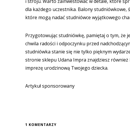
i stroju. Warto zainwestować w detale, które s
dla każdego uczestnika. Balony studniówkowe, św
które mogą nadać studniówce wyjątkowego cha
Przygotowując studniówkę, pamiętaj o tym, że j
chwila radości i odpoczynku przed nadchodzący
studniówka stanie się nie tylko pięknym wydarz
stronie sklepu Udana Impra znajdziesz równie
imprezę urodzinową Twojego dziecka.
Artykuł sponsorowany
1 KOMENTARZY