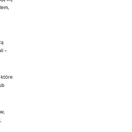
elem,
zą
li –
 które
ub
ów,
,