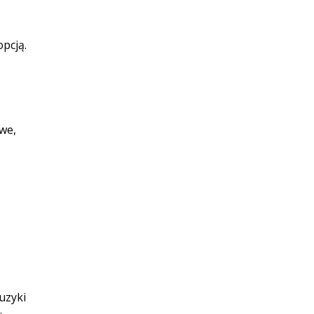
pcją.
we,
uzyki