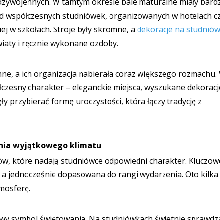
dzywojennych. W tamtym okresie bale maturalne miały bardz
 od współczesnych studniówek, organizowanych w hotelach c
iej w szkołach. Stroje były skromne, a
dekoracje na studnió
wiaty i ręcznie wykonane ozdoby.
hne, a ich organizacja nabierała coraz większego rozmachu.
łczesny charakter – eleganckie miejsca, wyszukane dekoracje
y przybierać formę uroczystości, która łączy tradycję z
enia wyjątkowego klimatu
w, które nadają studniówce odpowiedni charakter. Kluczowe
, a jednocześnie dopasowana do rangi wydarzenia. Oto kilka
mosferę.
wy symbol świętowania. Na studniówkach świetnie sprawdza