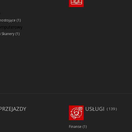
D
ostojące
(1)
komputerowy
i Skanery
(1)
PRZEJAZDY
USŁUGI
139
Finanse
(1)