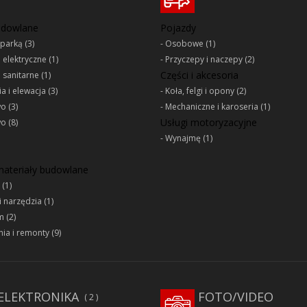
udowlane
Pojazdy
oparką
(3)
Osobowe
(1)
e elektryczne
(1)
Przyczepy i naczepy
(2)
Części i akcesoria
e sanitarne
(1)
a i elewacja
(3)
Koła, felgi i opony
(2)
wo
(3)
Mechaniczne i karoseria
(1)
Usługi motoryzacyjne
wo
(8)
Wynajmę
(1)
 materiały budowlane
(1)
i narzędzia
(1)
m
(2)
ia i remonty
(9)
ELEKTRONIKA
FOTO/VIDEO
2