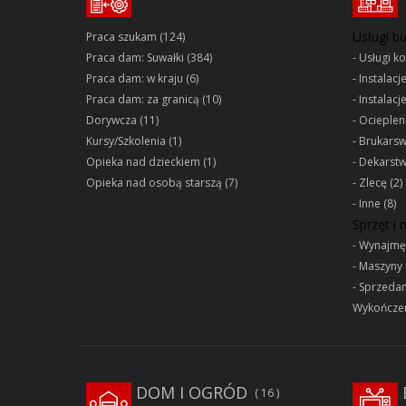
Usługi b
Praca szukam
(124)
Praca dam: Suwałki
(384)
Usługi k
Praca dam: w kraju
(6)
Instalacj
Praca dam: za granicą
(10)
Instalacj
Dorywcza
(11)
Ociepleni
Kursy/Szkolenia
(1)
Brukars
Opieka nad dzieckiem
(1)
Dekarst
Opieka nad osobą starszą
(7)
Zlecę
(2)
Inne
(8)
Sprzęt i
Wynajmę
Maszyny 
Sprzeda
Wykończen
DOM I OGRÓD
16