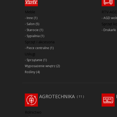
Meble
RTV-AG
Inne
(1)
AGD woln
Sprzęt 
Salon
(5)
Starocie
(1)
Drukarki 
Sypialnia
(1)
Sprzęt i akcesoria
Piece centralne
(1)
Usługi
Sprzątanie
(1)
Wyposażenie wnętrz
(2)
Rośliny
(4)
AGROTECHNIKA
11
Rolnictwo