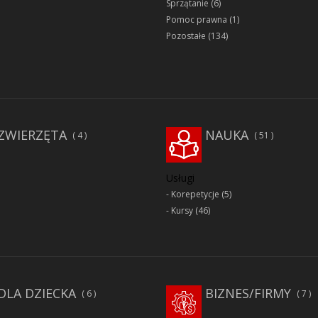
Sprzątanie
(6)
Pomoc prawna
(1)
Pozostałe
(134)
ZWIERZĘTA
NAUKA
4
51
Usługi
Korepetycje
(5)
Kursy
(46)
DLA DZIECKA
BIZNES/FIRMY
6
7