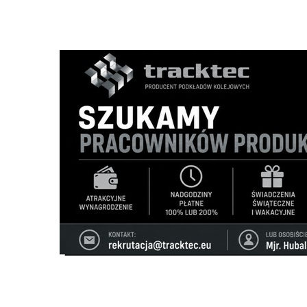
Szukana fraza w ogłoszeniach
nie odszukano ogłoszenia z podana frazą