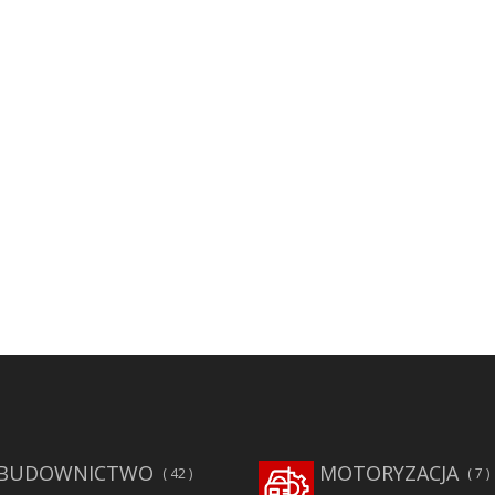
BUDOWNICTWO
MOTORYZACJA
42
7