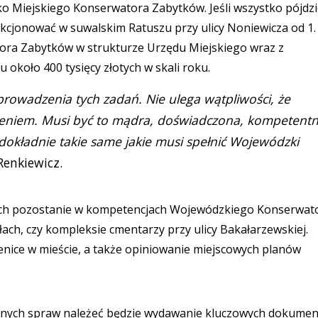
o Miejskiego Konserwatora Zabytków. Jeśli wszystko pójdz
kcjonować w suwalskim Ratuszu przy ulicy Noniewicza od 1.
tora Zabytków w strukturze Urzędu Miejskiego wraz z
około 400 tysięcy złotych w skali roku.
 prowadzenia tych zadań. Nie ulega wątpliwości, że
eniem. Musi być to mądra, doświadczona, kompetent
okładnie takie same jakie musi spełnić Wojewódzki
Renkiewicz.
wych pozostanie w kompetencjach Wojewódzkiego Konserwat
ach, czy kompleksie cmentarzy przy ulicy Bakałarzewskiej.
enice w mieście, a także opiniowanie miejscowych planów
onych spraw należeć będzie wydawanie kluczowych dokumen