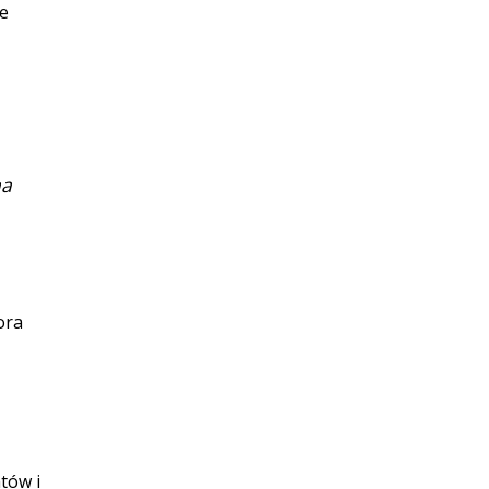
ie
na
ora
tów i