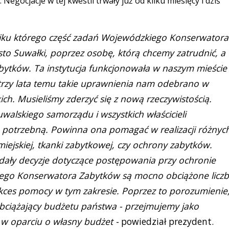
gocjacje w tej kwestii trwały już od kilku miesięcy i dziś
iku którego część zadań Wojewódzkiego Konserwatora
o Suwałki, poprzez osobę, którą chcemy zatrudnić, a
ytków. Ta instytucja funkcjonowała w naszym mieście
ad trzy lata temu takie uprawnienia nam odebrano w
ich. Musieliśmy zderzyć się z nową rzeczywistością.
walskiego samorządu i wszystkich właścicieli
 potrzebną. Powinna ona pomagać w realizacji różnyc
iejskiej, tkanki zabytkowej, czy ochrony zabytków.
dały decyzje dotyczące postępowania przy ochronie
ego Konserwatora Zabytków są mocno obciążone licz
kces pomocy w tym zakresie. Poprzez to porozumienie
bciążający budżetu państwa - przejmujemy jako
w oparciu o własny budżet -
powiedział prezydent.