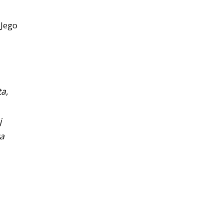
 Jego
ta,
j
ca