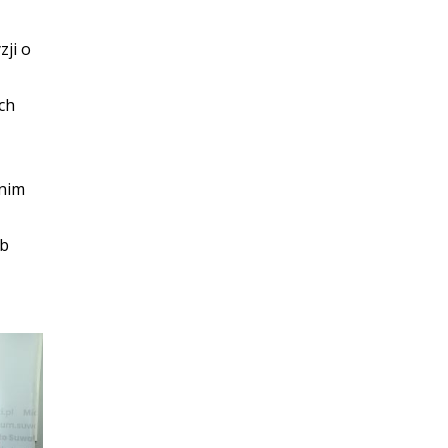
ji o
ch
 nim
ub