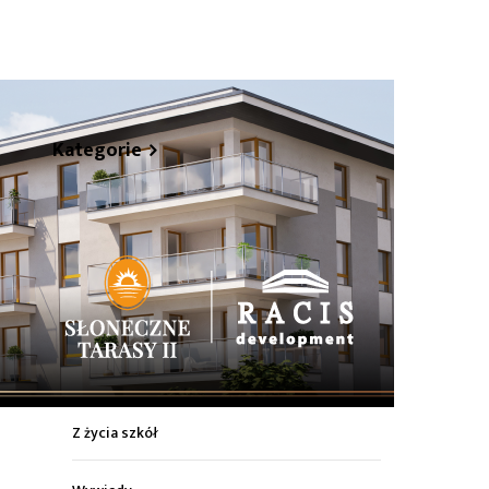
hare
Kategorie
Z życia miasta
Sport
Kultura
Wiadomości z regionu
Z życia szkół