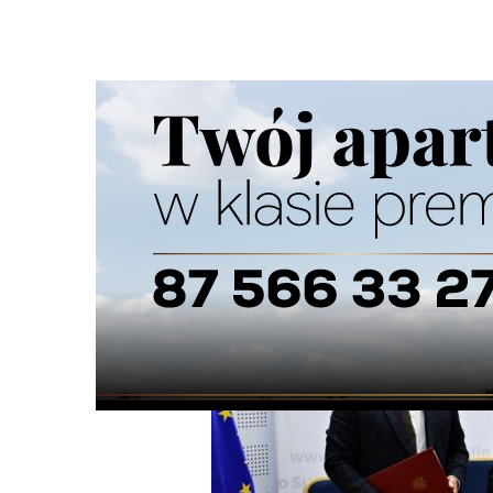
Strona główna
/
Wiadomości
/
Z życia miasta
/
Będzie Mie
Ścieżka
nawigacyjna
/
Z ŻYCIA MIASTA
09/10/2025
2 Komentarzy
Będzie Miejski Konserwator Zabytków, 