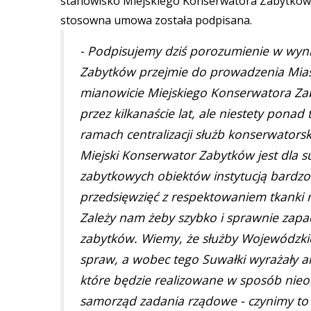
stanowisko Miejskiego Konserwatora Zabytków. Ne
stosowna umowa została podpisana.
- Podpisujemy dziś porozumienie w wyn
Zabytków przejmie do prowadzenia Miast
mianowicie Miejskiego Konserwatora Zab
przez kilkanaście lat, ale niestety pon
ramach centralizacji służb konserwatorsk
Miejski Konserwator Zabytków jest dla su
zabytkowych obiektów instytucją bardzo
przedsięwzięć z respektowaniem tkanki m
Zależy nam żeby szybko i sprawnie zapa
zabytków. Wiemy, że służby Wojewódzki
spraw, a wobec tego Suwałki wyrażały a
które będzie realizowane w sposób nieo
samorząd zadania rządowe - czynimy to 