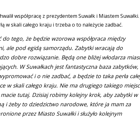
walił współpracę z prezydentem Suwałk i Miastem Suwałki.
w skali całego kraju i trzeba o to należycie zadbać.
ć do tego, że będzie wzorowa współpraca między
, ale pod egidą samorządu. Zabytki wracają do
rdzo dobre rozwiązanie. Będą one bliżej włodarza mias
kających. W Suwałkach jest fantastyczna baza zabytków,
 wypromować i o nie zadbać, a będzie to taka perła całe
ce w skali całego kraju. Nie ma drugiego takiego miejs
macie tutaj. Dzisiaj robimy kolejny krok, aby zabytki w
ną i żeby to dziedzictwo narodowe, które ja mam za
chronione przez Miasto Suwałki i służyło kolejnym