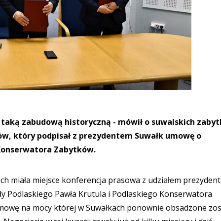
z taką zabudową historyczną - mówił o suwalskich zaby
ów, który podpisał z prezydentem Suwałk umowę o
 Konserwatora Zabytków.
ach miała miejsce konferencja prasowa z udziałem prezyden
y Podlaskiego Pawła Krutula i Podlaskiego Konserwatora
mowę na mocy której w Suwałkach ponownie obsadzone zos