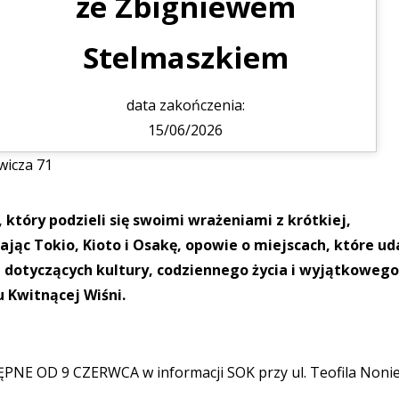
ze Zbigniewem
Stelmaszkiem
data zakończenia:
15/06/2026
wicza 71
tóry podzieli się swoimi wrażeniami z krótkiej,
jąc Tokio, Kioto i Osakę, opowie o miejscach, które ud
h dotyczących kultury, codziennego życia i wyjątkowego
u Kwitnącej Wiśni.
E OD 9 CZERWCA w informacji SOK przy ul. Teofila Nonie