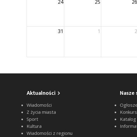
24
25
2
31
1
Aktualności
Nasze 
Wiadomości
Ogłosze
Z życia miasta
Konkur
Sport
Katalog
Kultura
Informa
Wiadomości z regionu