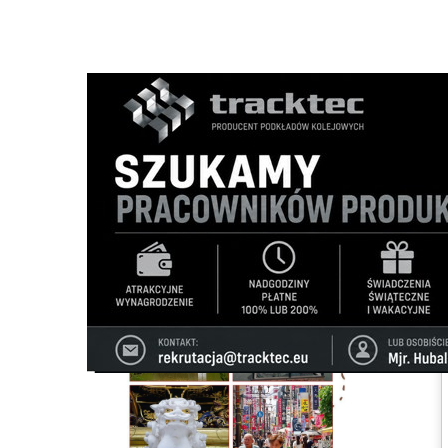
Strona główna
/
Imprezy
/
Podróże z pasją | Japonia ze Z
Ścieżka
nawigacyjna