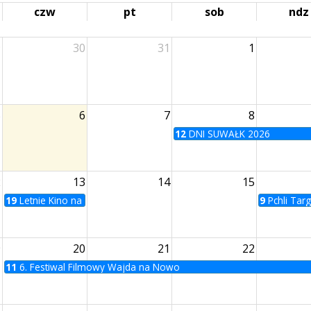
czw
pt
sob
ndz
9
30
31
1
5
6
7
8
12
DNI SUWAŁK 2026
2
13
14
15
19
Letnie Kino na Bulwarach | Zabij to i wyjedź z tego miasta
9
Pchli Tar
9
20
21
22
11
6. Festiwal Filmowy Wajda na Nowo