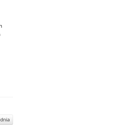
h
ń
 dnia