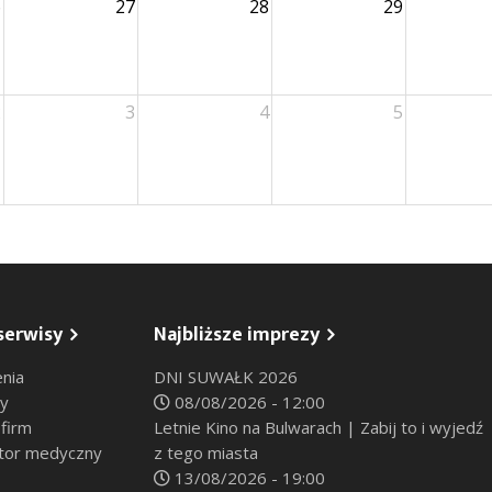
6
27
28
29
2
3
4
5
serwisy
Najbliższe imprezy
nia
DNI SUWAŁK 2026
sy
08/08/2026 - 12:00
 firm
Letnie Kino na Bulwarach | Zabij to i wyjedź
tor medyczny
z tego miasta
13/08/2026 - 19:00