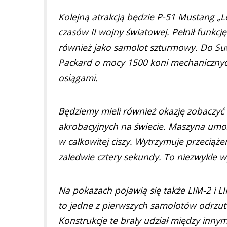
Kolejną atrakcją będzie P-51 Mustang „Lo
czasów II wojny światowej. Pełnił funk
również jako samolot szturmowy. Do Suw
Packard o mocy 1500 koni mechanicznyc
osiągami.
Będziemy mieli również okazję zobaczyć 
akrobacyjnych na świecie. Maszyna umoż
w całkowitej ciszy. Wytrzymuje przeciąż
zaledwie cztery sekundy. To niezwykle w
Na pokazach pojawią się także LIM-2 i LI
to jedne z pierwszych samolotów odrzu
Konstrukcje te brały udział między innymi