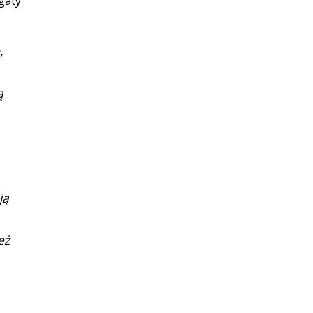
gaty
,
ą
ją
eż