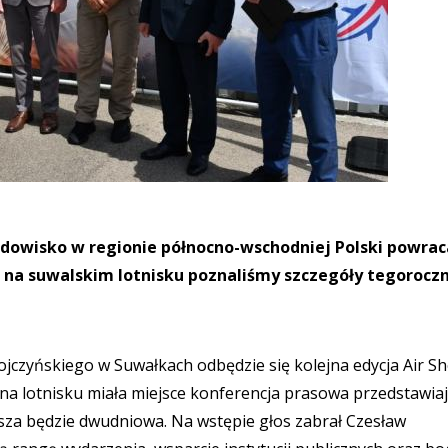
idowisko w regionie północno-wschodniej Polski powrac
j na suwalskim lotnisku poznaliśmy szczegóły tegorocz
Wojczyńskiego w Suwałkach odbędzie się kolejna edycja Air S
 na lotnisku miała miejsce konferencja prasowa przedstawia
wsza będzie dwudniowa. Na wstępie głos zabrał Czesław