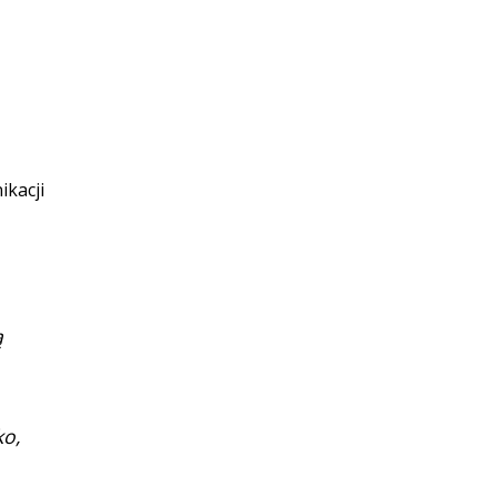
ikacji
ą
ko,