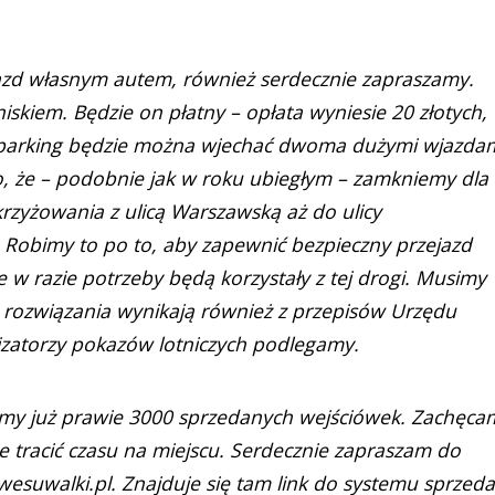
yjazd własnym autem, również serdecznie zapraszamy.
skiem. Będzie on płatny – opłata wyniesie 20 złotych,
 parking będzie można wjechać dwoma dużymi wjazdam
to, że – podobnie jak w roku ubiegłym – zamkniemy dla
krzyżowania z ulicą Warszawską aż do ulicy
. Robimy to po to, aby zapewnić bezpieczny przejazd
e w razie potrzeby będą korzystały z tej drogi. Musimy
ie rozwiązania wynikają również z przepisów Urzędu
izatorzy pokazów lotniczych podlegamy.
 mamy już prawie 3000 sprzedanych wejściówek. Zachęca
ie tracić czasu na miejscu. Serdecznie zapraszam do
esuwalki.pl. Znajduje się tam link do systemu sprzed