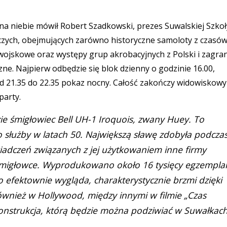
a niebie mówił Robert Szadkowski, prezes Suwalskiej Szkoł
czych, obejmujących zarówno historyczne samoloty z czasów 
wojskowe oraz występy grup akrobacyjnych z Polski i zagran
zne. Najpierw odbędzie się blok dzienny o godzinie 16.00,
od 21.35 do 22.35 pokaz nocny. Całość zakończy widowiskowy
party.
zie śmigłowiec Bell UH-1 Iroquois, zwany Huey. To
służby w latach 50. Największą sławę zdobyła podcza
adczeń związanych z jej użytkowaniem inne firmy
migłowce. Wyprodukowano około 16 tysięcy egzempla
 efektownie wygląda, charakterystycznie brzmi dzięki
również w Hollywood, między innymi w filmie „Czas
konstrukcja, którą będzie można podziwiać w Suwałkach