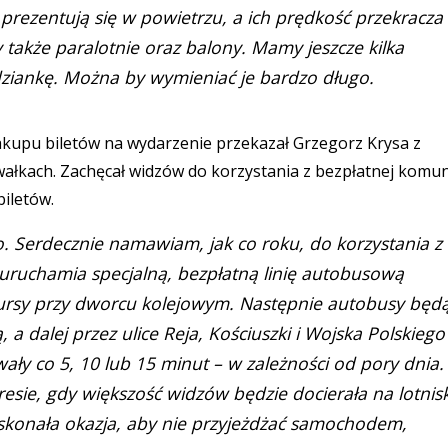
 prezentują się w powietrzu, a ich prędkość przekracza
także paralotnie oraz balony. Mamy jeszcze kilka
dziankę. Można by wymieniać je bardzo długo.
akupu biletów na wydarzenie przekazał Grzegorz Krysa z
łkach. Zachęcał widzów do korzystania z bezpłatnej komun
biletów.
ko. Serdecznie namawiam, jak co roku, do korzystania z
o uruchamia specjalną, bezpłatną linię autobusową
 kursy przy dworcu kolejowym. Następnie autobusy będ
a dalej przez ulice Reja, Kościuszki i Wojska Polskiego
ały co 5, 10 lub 15 minut – w zależności od pory dnia.
resie, gdy większość widzów będzie docierała na lotnis
oskonała okazja, aby nie przyjeżdżać samochodem,