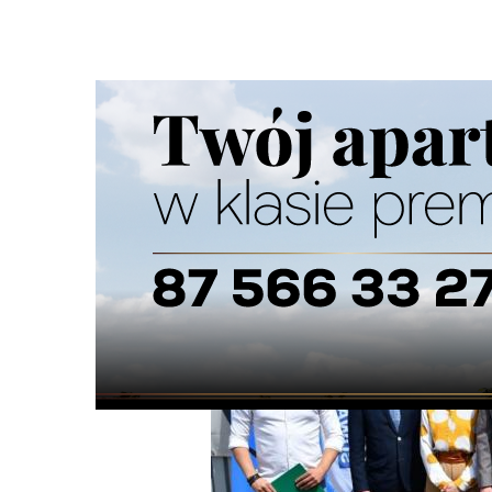
Strona główna
/
Wiadomości
/
Z życia miasta
/
Poznaliśmy
Ścieżka
nawigacyjna
/
Z ŻYCIA MIASTA
02/06/2026
5 Komentarzy
Poznaliśmy szczegóły tegorocznej edycj