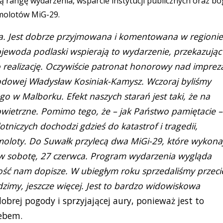
ą rangę wydarzenia, wsparcie instytucji publicznych oraz bo
molotów MiG-29.
a. Jest dobrze przyjmowana i komentowana w regionie
ewoda podlaski wspierają to wydarzenie, przekazując
 realizację. Oczywiście patronat honorowy nad imprez
rodowej Władysław Kosiniak-Kamysz. Wczoraj byliśmy
o w Malborku. Efekt naszych starań jest taki, że na
owietrzne. Pomimo tego, że – jak Państwo pamiętacie –
niczych dochodzi gdzieś do katastrof i tragedii,
oloty. Do Suwałk przylecą dwa MiGi-29, które wykona
0 w sobotę, 27 czerwca. Program wydarzenia wygląda
ość nam dopisze. W ubiegłym roku sprzedaliśmy przeci
ądzimy, jeszcze więcej. Jest to bardzo widowiskowa
obrej pogody i sprzyjającej aury, ponieważ jest to
ebem.