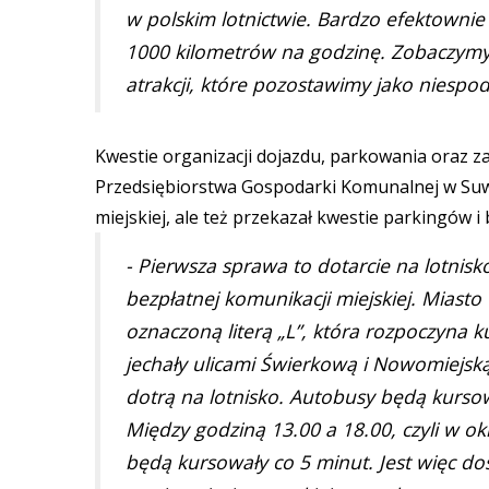
w polskim lotnictwie. Bardzo efektownie
1000 kilometrów na godzinę. Zobaczymy 
atrakcji, które pozostawimy jako niespo
Kwestie organizacji dojazdu, parkowania oraz z
Przedsiębiorstwa Gospodarki Komunalnej w Suwa
miejskiej, ale też przekazał kwestie parkingów i 
- Pierwsza sprawa to dotarcie na lotnis
bezpłatnej komunikacji miejskiej. Miast
oznaczoną literą „L”, która rozpoczyna
jechały ulicami Świerkową i Nowomiejską, 
dotrą na lotnisko. Autobusy będą kursow
Między godziną 13.00 a 18.00, czyli w ok
będą kursowały co 5 minut. Jest więc d