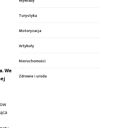
Wywiady
Turystyka
Motoryzacja
Artykuły
Nieruchomości
a. We
Zdrowie i uroda
nej
how
jąca