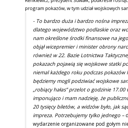
Renkiewicz, prezydent Suwałk, podkreślił rosnąc
program pokazów, w tym udział wojskowych sa
- To bardzo duża i bardzo nośna imprez
dlatego województwo podlaskie oraz woj
nam określone środki finansowe na jego
objął wicepremier i minister obrony na
również w 22. Bazie Lotnictwa Taktyczneg
pokazach pojawią się wojskowe statki p
niemal każdego roku podczas pokazów lot
będziemy mogli podziwiać wojskowe sam
„robiący hałas” przelot o godzinie 17.0
imponująco i mam nadzieję, że publiczn
20 tysięcy biletów, a widzów było, jak s
impreza. Potrzebujemy tylko jednego –
d
wydarzenie organizowane pod gołym ni