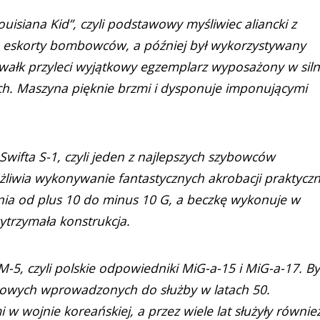
uisiana Kid”, czyli podstawowy myśliwiec aliancki z
cję eskorty bombowców, a później był wykorzystywany
ałk przyleci wyjątkowy egzemplarz wyposażony w siln
h. Maszyna pięknie brzmi i dysponuje imponującymi
Swifta S-1, czyli jeden z najlepszych szybowców
liwia wykonywanie fantastycznych akrobacji praktyczn
enia od plus 10 do minus 10 G, a beczkę wykonuje w
ytrzymała konstrukcja.
M-5, czyli polskie odpowiedniki MiG-a-15 i MiG-a-17. By
towych wprowadzonych do służby w latach 50.
 w wojnie koreańskiej, a przez wiele lat służyły równie