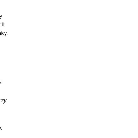
y
II
icy.
s
rzy
.