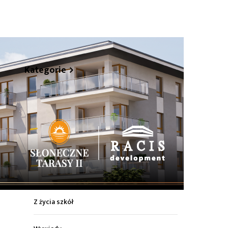
hare
Kategorie
Z życia miasta
Sport
Kultura
Wiadomości z regionu
Z życia szkół