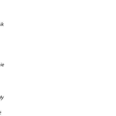
ik
ie
ły
ż