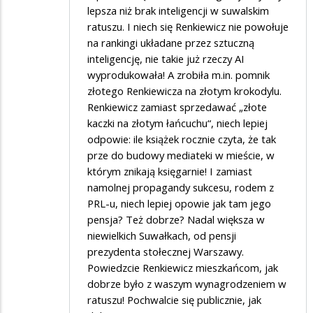
lepsza niż brak inteligencji w suwalskim
ratuszu. I niech się Renkiewicz nie powołuje
na rankingi układane przez sztuczną
inteligencję, nie takie już rzeczy AI
wyprodukowała! A zrobiła m.in. pomnik
złotego Renkiewicza na złotym krokodylu.
Renkiewicz zamiast sprzedawać „złote
kaczki na złotym łańcuchu“, niech lepiej
odpowie: ile książek rocznie czyta, że tak
prze do budowy mediateki w mieście, w
którym znikają księgarnie! I zamiast
namolnej propagandy sukcesu, rodem z
PRL-u, niech lepiej opowie jak tam jego
pensja? Też dobrze? Nadal większa w
niewielkich Suwałkach, od pensji
prezydenta stołecznej Warszawy.
Powiedzcie Renkiewicz mieszkańcom, jak
dobrze było z waszym wynagrodzeniem w
ratuszu! Pochwalcie się publicznie, jak