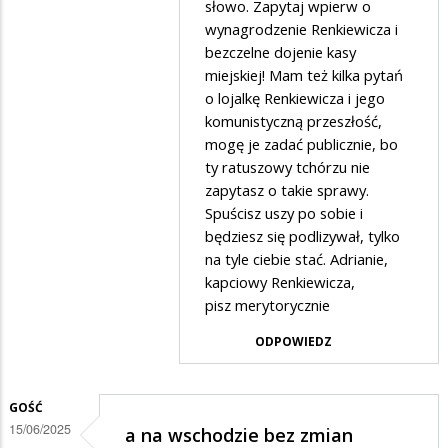
słowo. Zapytaj wpierw o
w
wynagrodzenie Renkiewicza i
odpowiedzi
bezczelne dojenie kasy
na
miejskiej! Mam też kilka pytań
Weź
o lojalkę Renkiewicza i jego
komunistyczną przeszłość,
zrób
mogę je zadać publicznie, bo
coś
ty ratuszowy tchórzu nie
pożytecznego
zapytasz o takie sprawy.
Spuścisz uszy po sobie i
będziesz się podlizywał, tylko
na tyle ciebie stać. Adrianie,
kapciowy Renkiewicza,
pisz merytorycznie
ODPOWIEDZ
GOŚĆ
15/06/2025
a na wschodzie bez zmian