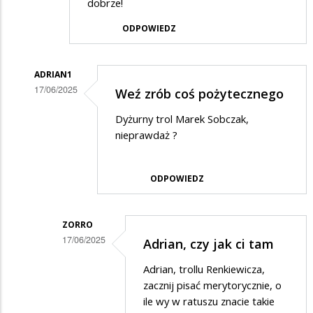
dobrze!
ODPOWIEDZ
ADRIAN1
17/06/2025
Weź zrób coś pożytecznego
Dodane
Dyżurny trol Marek Sobczak,
przez
nieprawdaż ?
Zorro
w
ODPOWIEDZ
odpowiedzi
na
ZORRO
Może
17/06/2025
Adrian, czy jak ci tam
AI
Dodane
Adrian, trollu Renkiewicza,
zastąpi
przez
zacznij pisać merytorycznie, o
Renkiewicza?
Adrian1
ile wy w ratuszu znacie takie