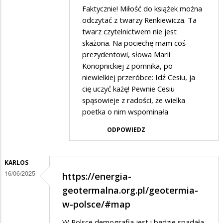
Dodane
Faktycznie! Miłość do książek można
przez
odczytać z twarzy Renkiewicza. Ta
Gość
twarz czytelnictwem nie jest
skażona. Na pociechę mam coś
w
prezydentowi, słowa Marii
odpowiedzi
Konopnickiej z pomnika, po
na
niewielkiej przeróbce: Idź Cesiu, ja
a
cię uczyć każę! Pewnie Cesiu
spąsowieje z radości, że wielka
na
poetka o nim wspominała
wschodzie
ODPOWIEDZ
bez
zmian
KARLOS
16/06/2025
https://energia-
geotermalna.org.pl/geotermia-
w-polsce/#map
W Polsce demografia jest i będzie spadała