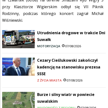
W czwartek (06.08) na terenie Smażalni Ryb Wigry 5
przy Klasztorze Wigierskim odbył się VII Piknik
Rodzinny, podczas którego koncert zagrał Michał
Wiśniewski.
Utrudnienia drogowe w trakcie Dni
Suwałk
MOTORYZACJA
07/08/2026
Cezary Cieślukowski zakończył
kadencję na stanowisku prezesa
SSSE
Z ŻYCIA MIASTA
07/08/2026
Burze i silny wiatr w powiecie
suwalskim
WIADOMOŚCI Z REGIONU
07/08/2026