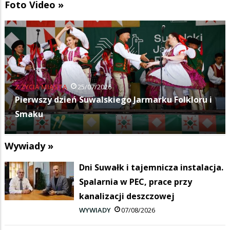
Foto Video »
KULTURA
11/07/2026
Budka Suflera zagrała na Suwałki Blues Festival
Wywiady »
Dni Suwałk i tajemnicza instalacja.
Spalarnia w PEC, prace przy
kanalizacji deszczowej
WYWIADY
07/08/2026