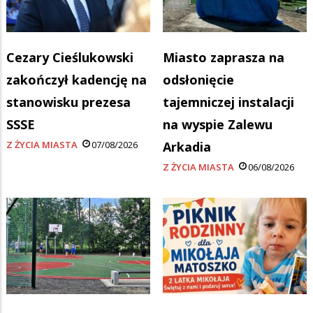
Cezary Cieślukowski
Miasto zaprasza na
zakończył kadencję na
odsłonięcie
stanowisku prezesa
tajemniczej instalacji
SSSE
na wyspie Zalewu
Z ŻYCIA MIASTA
07/08/2026
Arkadia
Z ŻYCIA MIASTA
06/08/2026