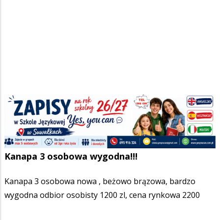
Strona główna
/
Ogłoszenia
/
Dom i ogród
/
Meble
/
Salon
/
Ścieżka
Kanapa 3 osobowa wygodna!!!
nawigacyjna
Facebook
Pinterest
Tumblr
Reddit
Share
0
Kanapa 3 osobowa wygodna!!!
Kanapa 3 osobowa nowa , beżowo brązowa, bardzo
wygodna odbior osobisty 1200 zl, cena rynkowa 2200