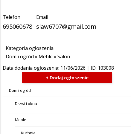
Telefon
Email
695060678
slaw6707@gmail.com
Kategoria ogłoszenia
Dom i ogród
»
Meble
»
Salon
Data dodania ogłoszenia:
11/06/2026
| ID: 103008
+ Dodaj ogłoszenie
Ogłoszenia
Dom i ogród
- tax -
Drzwi i okna
menu-Dom
i ogród
Meble
Kuchnia