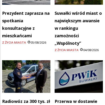
Prezydent zaprasza na
Suwałki wśród miast o
spotkania
największym awansie
konsultacyjne z
w rankingu
mieszkańcami
zamożności
Z ŻYCIA MIASTA
05/08/2026
„Wspólnoty”
Z ŻYCIA MIASTA
04/08/2026
Radiowóz za 300 tys. zł
Przerwa w dostawie