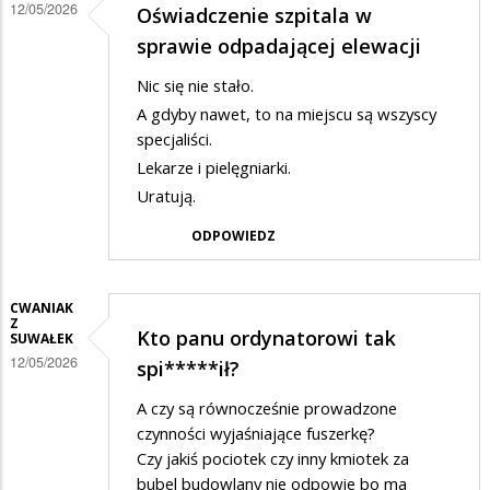
12/05/2026
Oświadczenie szpitala w
sprawie odpadającej elewacji
Nic się nie stało.
A gdyby nawet, to na miejscu są wszyscy
specjaliści.
Lekarze i pielęgniarki.
Uratują.
ODPOWIEDZ
CWANIAK
Z
Kto panu ordynatorowi tak
SUWAŁEK
12/05/2026
spi*****ił?
A czy są równocześnie prowadzone
czynności wyjaśniające fuszerkę?
Czy jakiś pociotek czy inny kmiotek za
bubel budowlany nie odpowie bo ma