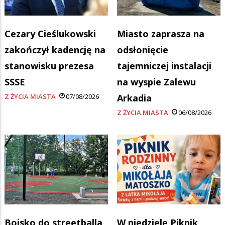
Cezary Cieślukowski
Miasto zaprasza na
zakończył kadencję na
odsłonięcie
stanowisku prezesa
tajemniczej instalacji
SSSE
na wyspie Zalewu
Z ŻYCIA MIASTA
07/08/2026
Arkadia
Z ŻYCIA MIASTA
06/08/2026
Boisko do streetballa
W niedzielę Piknik