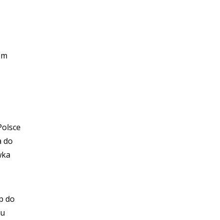
iem
Polsce
a do
wka
p do
iu