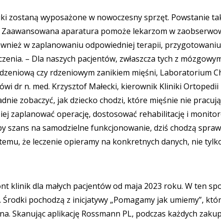
niki zostaną wyposażone w nowoczesny sprzęt. Powstanie ta
du. Zaawansowana aparatura pomoże lekarzom w zaobserwo
ównież w zaplanowaniu odpowiedniej terapii, przygotowaniu
eczenia. – Dla naszych pacjentów, zwłaszcza tych z mózgowy
dzeniową czy rdzeniowym zanikiem mięśni, Laboratorium 
wi dr n. med. Krzysztof Małecki, kierownik Kliniki Ortopedii 
nie zobaczyć, jak dziecko chodzi, które mięśnie nie pracują
ej zaplanować operację, dostosować rehabilitację i monito
łyby szans na samodzielne funkcjonowanie, dziś chodzą spraw
i temu, że leczenie opieramy na konkretnych danych, nie tylk
 klinik dla małych pacjentów od maja 2023 roku. W ten sp
sce. Środki pochodzą z inicjatywy „Pomagamy jak umiemy”, któ
na. Skanując aplikację Rossmann PL, podczas każdych zaku