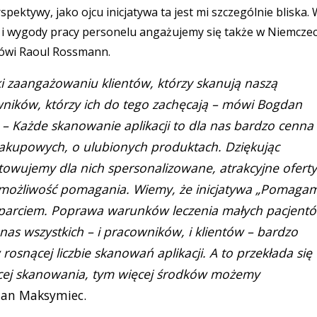
rspektywy, jako ojcu inicjatywa ta jest mi szczególnie bliska.
i wygody pracy personelu angażujemy się także w Niemczec
mówi Raoul Rossmann.
i zaangażowaniu klientów, którzy skanują naszą
wników, którzy ich do tego zachęcają – mówi Bogdan
– Każde skanowanie aplikacji to dla nas bardzo cenna
 zakupowych, o ulubionych produktach. Dziękując
towujemy dla nich spersonalizowane, atrakcyjne oferty
my możliwość pomagania. Wiemy, że inicjatywa „Pomaga
oparciem. Poprawa warunków leczenia małych pacjent
as wszystkich – i pracowników, i klientów – bardzo
osnącej liczbie skanowań aplikacji. A to przekłada się
cej skanowania, tym więcej środków możemy
an Maksymiec.