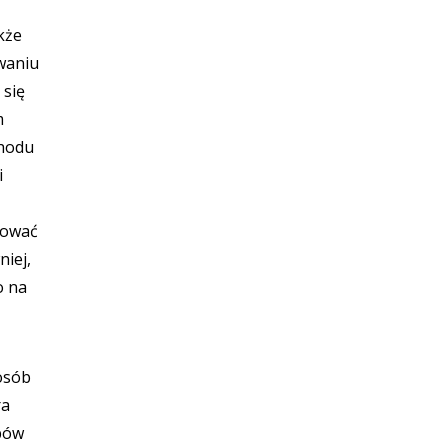
kże
waniu
 się
m
Chodu
i
rować
niej,
o na
osób
ra
pów