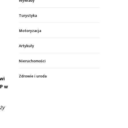
Wywiady
Turystyka
Motoryzacja
Artykuły
Nieruchomości
Zdrowie i uroda
wi
MP w
ży