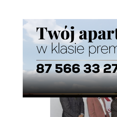
Strona główna
/
Wiadomości
/
Wiadomości z regionu
/
Kl
Ścieżka
nawigacyjna
/
WIADOMOŚCI Z REGIONU
13/10/2025
0 Komentarzy
Klinika Neurologii ICZMP już przyjmuj