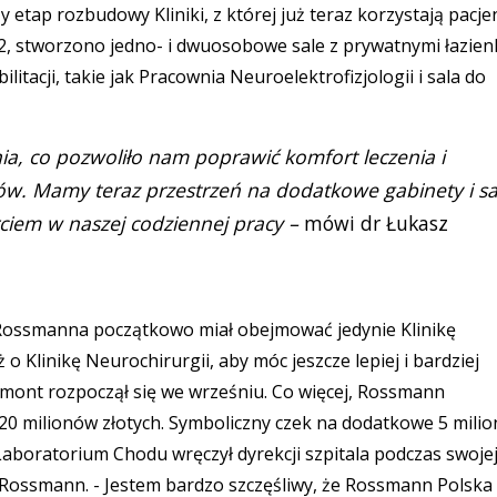
etap rozbudowy Kliniki, z której już teraz korzystają pacjen
o 32, stworzono jedno- i dwuosobowe sale z prywatnymi łazien
litacji, takie jak Pracownia Neuroelektrofizjologii i sala do
a, co pozwoliło nam poprawić komfort leczenia i
ów. Mamy teraz przestrzeń na dodatkowe gabinety i sa
ciem w naszej codziennej pracy –
mówi dr Łukasz
 Rossmanna początkowo miał obejmować jedynie Klinikę
o Klinikę Neurochirurgii, aby móc jeszcze lepiej i bardziej
ont rozpoczął się we wrześniu. Co więcej, Rossmann
20 milionów złotych. Symboliczny czek na dodatkowe 5 mili
Laboratorium Chodu wręczył dyrekcji szpitala podczas swoje
y Rossmann. - Jestem bardzo szczęśliwy, że Rossmann Polska 