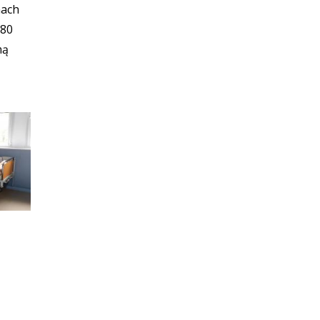
mach
880
ną