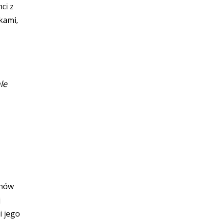
ci z
kami,
le
onów
j
i jego