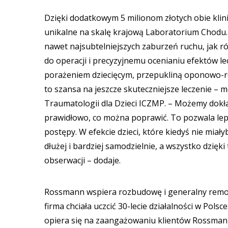
Dzięki dodatkowym 5 milionom złotych obie kli
unikalne na skalę krajową Laboratorium Cho
nawet najsubtelniejszych zaburzeń ruchu, jak r
do operacji i precyzyjnemu ocenianiu efektów l
porażeniem dziecięcym, przepukliną oponowo-r
to szansa na jeszcze skuteczniejsze leczenie – mó
Traumatologii dla Dzieci ICZMP. – Możemy dokład
prawidłowo, co można poprawić. To pozwala lepi
postępy. W efekcie dzieci, które kiedyś nie mia
dłużej i bardziej samodzielnie, a wszystko dzięk
obserwacji – dodaje.
Rossmann wspiera rozbudowę i generalny remont
firma chciała uczcić 30-lecie działalności w Pol
opiera się na zaangażowaniu klientów Rossman