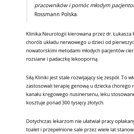
pracowników i pomóc młodym pacjentom 
Rossmann Polska.
Klinika Neurologii kierowana przez dr. Łukasza P
chorób układu nerwowego u dzieci od pierwszych 
nowatorskimi metodami młodych pacjentów cierpi
rozsiane i padaczkę lekooporną.
Siłą Kliniki jest stale rozwijający się zespół. To
zastosowali terapię genową u dziecka chorego 
kanału kręgowego nusinersenu, leku stosowane
kosztuje ponad 300 tysięcy złotych.
Dotychczas lekarzom nie ułatwiał pracy opłakany
toalet i przepełnione sale przez wiele lat stano