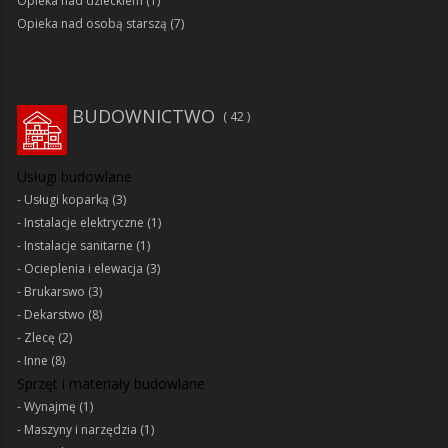
Opieka nad dzieckiem
(1)
Opieka nad osobą starszą
(7)
BUDOWNICTWO
42
Usługi budowlane
Usługi koparką
(3)
Instalacje elektryczne
(1)
Instalacje sanitarne
(1)
Ocieplenia i elewacja
(3)
Brukarswo
(3)
Dekarstwo
(8)
Zlecę
(2)
Inne
(8)
Sprzęt i materiały budowlane
Wynajmę
(1)
Maszyny i narzędzia
(1)