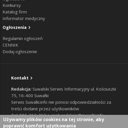
Konkursy
Katalog firm
Informator medyczny
Ogłoszenia
Regulamin ogłoszeń
CENNIK
Dodaj ogłoszenie
Kontakt
Redakcja:
Suwalski Serwis Informacyjny ul. Kościuszki
75, 16-400 Suwałki
Serwis Suwalki.info nie ponosi odpowiedzialności za
treści dodane przez użytkowników
Tel: 885-212-212 e-mail:
redakcja@suwalki.info
,
Używamy plików cookies na tej stronie, aby
reklama@suwalki.info
poprawić komfort użytkowania