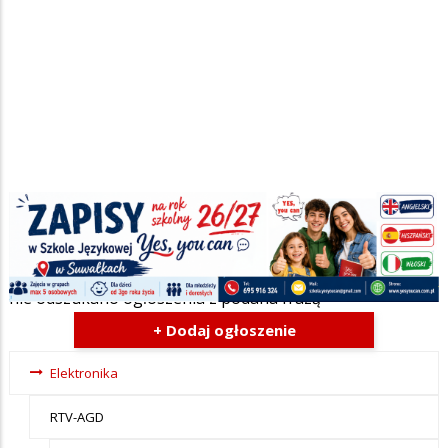
Szukana fraza w ogłoszeniach
nie odszukano ogłoszenia z podana frazą
+ Dodaj ogłoszenie
Ogłoszenia
Elektronika
- tax -
RTV-AGD
menu-