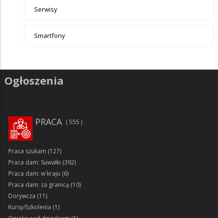
Serwisy
Smartfony
Ogłoszenia
PRACA
555
Praca szukam
(127)
Praca dam: Suwałki
(392)
Praca dam: w kraju
(6)
Praca dam: za granicą
(10)
Dorywcza
(11)
Kursy/Szkolenia
(1)