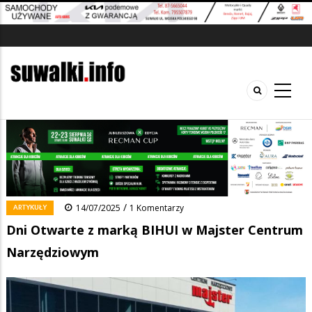
Strona główna
/
Wiadomości
/
Artykuły
/
Ścieżka
Dni Otwarte z marką BIHUI w Majster Centrum Narzędziowym
nawigacyjna
Facebook
Pinterest
Tumblr
Reddit
Share
0
/
ARTYKUŁY
14/07/2025
1 Komentarzy
Dni Otwarte z marką BIHUI w Majster Centrum
Narzędziowym