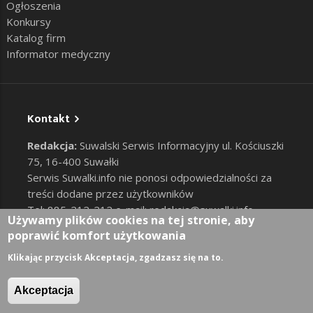
Ogłoszenia
Konkursy
Katalog firm
Informator medyczny
Kontakt
Redakcja:
Suwalski Serwis Informacyjny ul. Kościuszki
75, 16-400 Suwałki
Serwis Suwalki.info nie ponosi odpowiedzialności za
treści dodane przez użytkowników
Tel: 885-212-212 e-mail:
redakcja@suwalki.info
,
Używamy plików cookies na tej stronie, aby
reklama@suwalki.info
poprawić komfort użytkowania
RODO
|
Cookies
Zaloguj
Klikając przycisk Akceptacja, zgadzasz się na to.
User account menu
Akceptacja