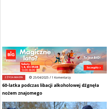
Strona główna
/
Wiadomości
/
Z życia miasta
/
Ścieżka
60-latka podczas libacji alkoholowej dźgnęła nożem znajomego
nawigacyjna
Facebook
Pinterest
Tumblr
Reddit
Share
0
/
Z ŻYCIA MIASTA
25/04/2025
1 Komentarzy
60-latka podczas libacji alkoholowej dźgnęła
nożem znajomego