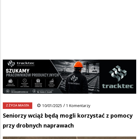
Strona główna
/
Wiadomości
/
Z życia miasta
/
Ścieżka
Seniorzy wciąż będą mogli korzystać z pomocy przy drobnych
naprawach
nawigacyjna
Facebook
Pinterest
Tumblr
Reddit
Share
0
/
Z ŻYCIA MIASTA
10/01/2025
1 Komentarzy
Seniorzy wciąż będą mogli korzystać z pomocy
przy drobnych naprawach