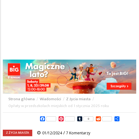
Strona główna
/
Wiadomości
/
Z życia miasta
/
Ścieżka
Opłaty w przedszkolach miejskich od 1 stycznia 2025 roku
nawigacyjna
Facebook
Pinterest
Tumblr
Reddit
Share
0
/
Z ŻYCIA MIASTA
01/12/2024
7 Komentarzy