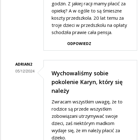
godzin. Z jakiej racji mamy płacić za
w
opiekę? A w ogóle to są śmieszne
odpowiedzi
koszty przedszkola. 20 lat temu za
na
troje dzieci w przedszkolu na opłaty
i
schodziła prawie cała pensja.
co
ODPOWIEDZ
jeszcze...
ADRIAN2
05/12/2024
Wychowaliśmy sobie
Dodane
pokolenie Karyn, który się
przez
należy
on
Zwracam wszystkim uwagę, że to
w
rodzice są przede wszystkim
odpowiedzi
zobowiązani utrzymywać swoje
dzieci, zaś niektórym madkom
na
wydaje się, że im należy płacić za
i
dzieko.