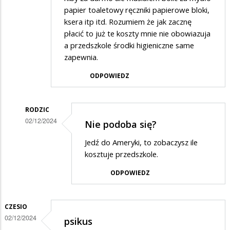
papier toaletowy ręczniki papierowe bloki,
ksera itp itd. Rozumiem że jak zacznę
płacić to już te koszty mnie nie obowiazuja
a przedszkole środki higieniczne same
zapewnia.
ODPOWIEDZ
RODZIC
02/12/2024
Nie podoba się?
Dodane
Jedź do Ameryki, to zobaczysz ile
przez
kosztuje przedszkole.
Zuezuo
ODPOWIEDZ
w
odpowiedzi
CZESIO
na
02/12/2024
psikus
Całe