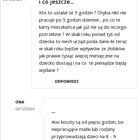
i co jeszcze...
Kto to ustalał że 5 godzin ? Chyba nikt nie
pracuje po 5 godzin dziennie , po co te
karty mieszkańca jak już nie są do niczego
potrzebne ? W skali roku ponad tyś od
dziecka to niech urząd poda dane ile teraz
w skali roku będzie wpływów ze żłobków
jak prawie tysiąc więcej miesięcznie na
dziecko dostają i na co te pieniądze będą
wydane ?
ODPOWIEDZ
ONA
04/12/2024
...
Dodane
Ano koszty są od pięciu godzin, bo
przez
niepracujące matki lub rodziny
on
przyprowadzają dzieci na 8 - 9