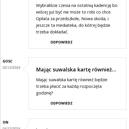
szczescie
Wybraliście czesia na ostatnią kadencję bo
wiścej już być nie może to robi co chce.
Opłata za przedszkole, Nowa skoda, i
jeszcze ta mediateka, do kótrej będzie
trzeba dokładać.
ODPOWIEDZ
GOSC
02/12/2024
Mając suwalska kartę również…
Mając suwalska kartę również będzie
trzeba płacić za każdą rozpoczęta
godzinę?
ODPOWIEDZ
ON
04/12/2024