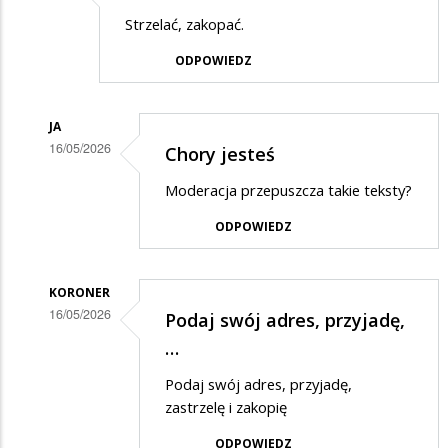
Strzelać, zakopać.
ODPOWIEDZ
JA
16/05/2026
Chory jesteś
Dodane
Moderacja przepuszcza takie teksty?
przez
ODPOWIEDZ
jaszczur
w
odpowiedzi
KORONER
16/05/2026
Podaj swój adres, przyjadę,
na
Dodane
…
strzelać
przez
Podaj swój adres, przyjadę,
jaszczur
zastrzelę i zakopię
w
ODPOWIEDZ