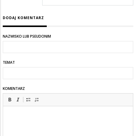
odpowiedzi
na
DODAJ KOMENTARZ
strzelać
NAZWISKO LUB PSEUDONIM
TEMAT
KOMENTARZ