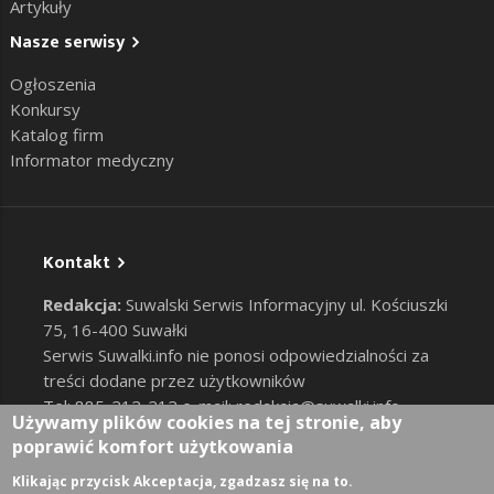
Artykuły
Nasze serwisy
Ogłoszenia
Konkursy
Katalog firm
Informator medyczny
Kontakt
Redakcja:
Suwalski Serwis Informacyjny ul. Kościuszki
75, 16-400 Suwałki
Serwis Suwalki.info nie ponosi odpowiedzialności za
treści dodane przez użytkowników
Tel: 885-212-212 e-mail:
redakcja@suwalki.info
,
Używamy plików cookies na tej stronie, aby
reklama@suwalki.info
poprawić komfort użytkowania
RODO
|
Cookies
Zaloguj
Klikając przycisk Akceptacja, zgadzasz się na to.
User account menu