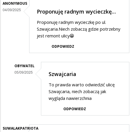
ANONYMOUS
04/09/2025
Proponuję radnym wycieczkę…
Proponuję radnym wycieczkę po ul.
Szwajcaria.Niech zobaczą gdzie potrzebny
jest remont ulicy😁
ODPOWIEDZ
OBYWATEL
05/09/2025
Szwajcaria
Dodane
To prawda warto odwiedzić ulicę
przez
Szwajcaria, niech zobaczą jak
Anonymous
wygląda nawierzchnia
w
ODPOWIEDZ
odpowiedzi
na
SUWALAKPATRIOTA