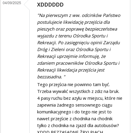
Proponuję
04/09/2025
XDDDDDD
radnym
"Na pierwszym z ww. odcinków Państwo
wycieczkę…
postulujecie likwidację przejścia dla
pieszych oraz poprawę bezpieczeństwa
wyjazdu z terenu Ośrodka Sportu i
Rekreacji. Po zasięgnięciu opinii Zarządu
Dróg i Zieleni oraz Ośrodka Sportu i
Rekreacji uprzejmie informuję, że
zdaniem pracowników Ośrodka Sportu i
Rekreacji likwidacja przejścia jest
bezzasadna. "
Tego przejścia nie powinno tam być.
Trzeba wywalić wszystkich z zdiz na bruk.
4 pasy ruchu bez azylu w miejscu, które nie
zapewnia żadnego sensownego ciągu
komunikacyjnego i do tego nie jest to
nawet przejście z chodnika na chodnik
tylko z chodnika na zjazd dla autobusów?
XDDD BEZZASADNE ŻRYJ PIACH