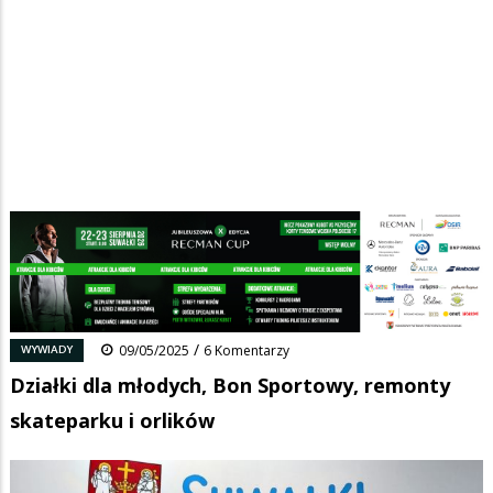
Strona główna
/
Wiadomości
/
Wywiady
/
Ścieżka
Działki dla młodych, Bon Sportowy, remonty skateparku i orlików
nawigacyjna
Facebook
Pinterest
Tumblr
Reddit
Share
0
/
WYWIADY
09/05/2025
6 Komentarzy
Działki dla młodych, Bon Sportowy, remonty
skateparku i orlików