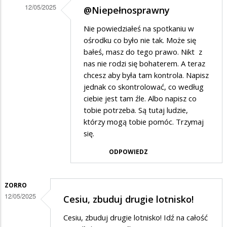
12/05/2025
@Niepełnosprawny
Dodane
Nie powiedziałeś na spotkaniu w
przez
ośrodku co było nie tak. Może się
Niepelnosprawny
bałeś, masz do tego prawo. Nikt z
nas nie rodzi się bohaterem. A teraz
w
chcesz aby była tam kontrola. Napisz
odpowiedzi
jednak co skontrolować, co według
na
ciebie jest tam źle. Albo napisz co
Zrobcie
tobie potrzeba. Są tutaj ludzie,
którzy mogą tobie pomóc. Trzymaj
jakas
się.
kontrole
ODPOWIEDZ
w
Ośrodeku
Interwencji
ZORRO
12/05/2025
Kryzysowej
Cesiu, zbuduj drugie lotnisko!
MOPR
Cesiu, zbuduj drugie lotnisko! Idź na całość