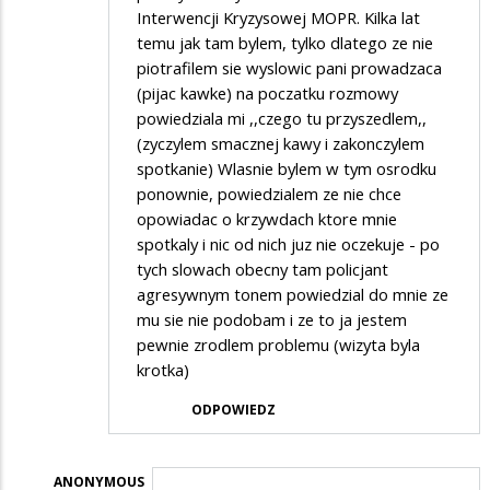
Interwencji Kryzysowej MOPR. Kilka lat
temu jak tam bylem, tylko dlatego ze nie
piotrafilem sie wyslowic pani prowadzaca
(pijac kawke) na poczatku rozmowy
powiedziala mi ,,czego tu przyszedlem,,
(zyczylem smacznej kawy i zakonczylem
spotkanie) Wlasnie bylem w tym osrodku
ponownie, powiedzialem ze nie chce
opowiadac o krzywdach ktore mnie
spotkaly i nic od nich juz nie oczekuje - po
tych slowach obecny tam policjant
agresywnym tonem powiedzial do mnie ze
mu sie nie podobam i ze to ja jestem
pewnie zrodlem problemu (wizyta byla
krotka)
ODPOWIEDZ
ANONYMOUS