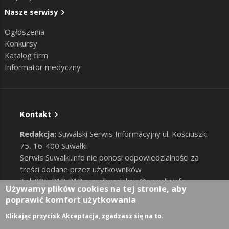
Nasze serwisy
Ogłoszenia
Konkursy
Katalog firm
Informator medyczny
Kontakt
Redakcja:
Suwalski Serwis Informacyjny ul. Kościuszki
75, 16-400 Suwałki
Serwis Suwalki.info nie ponosi odpowiedzialności za
treści dodane przez użytkowników
Tel: 885-212-212 e-mail:
redakcja@suwalki.info
,
Używamy plików cookies na tej stronie, aby
reklama@suwalki.info
poprawić komfort użytkowania
RODO
|
Cookies
Zaloguj
Klikając przycisk Akceptacja, zgadzasz się na to.
User account menu