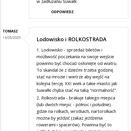
w zadłużaniu Suwałk
ODPOWIEDZ
TOMASZ
14/05/2025
Lodowisko i ROLKOSTRADA
1. Lodowisko - sprzedaż biletów i
możliwość poczekania na swoje wejście
powinno być chociaż osłonięte od wiatru.
To skandal że z dziećmi trzeba godzinę
stać na mrozie i wietrze aby wejść na
kolejna tercję. XXI wiek a takie miasto jak
Suwałki chyba stać na taką "normalność".
2. Rolkostrada - brakuje takiego miejsca
(lub dwóch miejsc - północ i południe)
gdzie na rolkach, wrotkach, nartorolkach
można by jeździć (zakaz jeżdżenia
rowerami i spacerów). Powinna być to